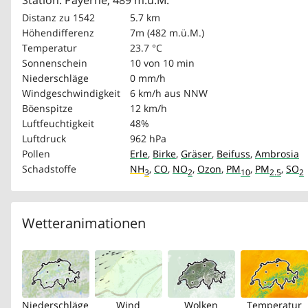
Station: Payerne, 489 m.ü.M.
Distanz zu 1542
5.7 km
Höhendifferenz
7m (482 m.ü.M.)
Temperatur
23.7 °C
Sonnenschein
10 von 10 min
Niederschläge
0 mm/h
Windgeschwindigkeit
6 km/h
aus NNW
Böenspitze
12 km/h
Luftfeuchtigkeit
48%
Luftdruck
962 hPa
Pollen
Erle
,
Birke
,
Gräser
,
Beifuss
,
Ambrosia
Schadstoffe
NH
,
CO
,
NO
,
Ozon
,
PM
,
PM
,
SO
3
2
10
2.5
2
Wetteranimationen
Niederschläge
Wind
Wolken
Temperatur