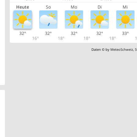
Heute
So
Mo
Di
Mi
32°
32°
32°
32°
33°
16°
18°
18°
18°
1
Daten © by
MeteoSchweiz
,
S