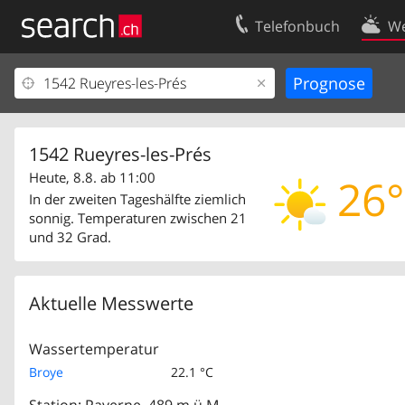
Telefonbuch
We
Ihr Eintrag
Kontakt
Kundencenter Geschäftskunden
Nutzungsbed
Impressum
Datenschutze
1542 Rueyres-les-Prés
Heute, 8.8. ab 11:00
26°
In der zweiten Tageshälfte ziemlich
sonnig. Temperaturen zwischen 21
und 32 Grad.
Aktuelle Messwerte
Wassertemperatur
Broye
22.1 °C