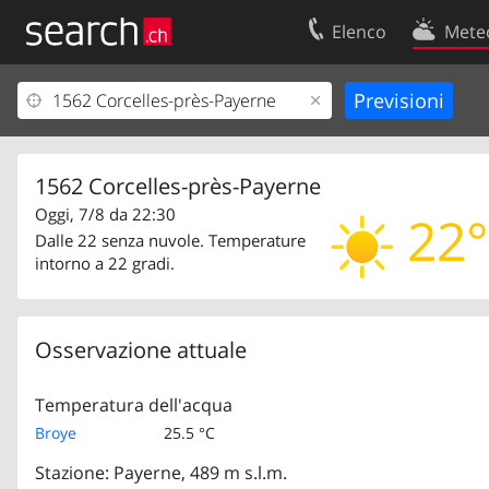
Elenco
Mete
Il vostro profolio
Contatti
Area clienti
Condizioni d’u
Informazioni Legali
Protezione dei
1562 Corcelles-près-Payerne
Oggi, 7/8 da 22:30
22°
Dalle 22 senza nuvole. Temperature
intorno a 22 gradi.
Osservazione attuale
Temperatura dell'acqua
Broye
25.5 °C
Stazione: Payerne, 489 m s.l.m.