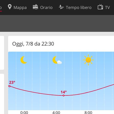
o
Mappa
Orario
Tempo libero
TV
Politica sui cookie
so
Preferenze cookie
 dati
Sviluppatori
Oggi, 7/8 da 22:30