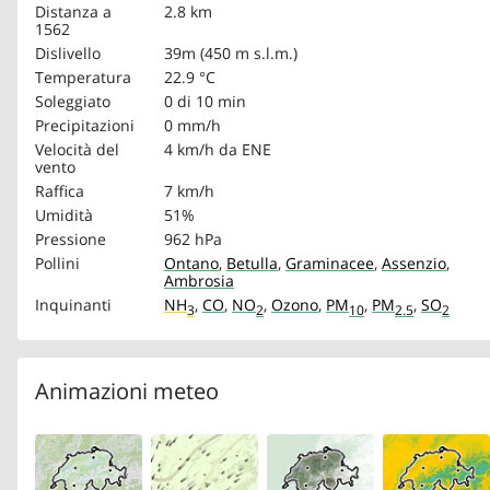
Distanza a
2.8 km
1562
Dislivello
39m (450 m s.l.m.)
Temperatura
22.9 °C
Soleggiato
0 di 10 min
Precipitazioni
0 mm/h
Velocità del
4 km/h
da ENE
vento
Raffica
7 km/h
Umidità
51%
Pressione
962 hPa
Pollini
Ontano
,
Betulla
,
Graminacee
,
Assenzio
,
Ambrosia
Inquinanti
NH
,
CO
,
NO
,
Ozono
,
PM
,
PM
,
SO
3
2
10
2.5
2
Animazioni meteo