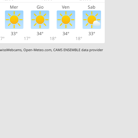
Mer
Gio
Ven
Sab
33°
34°
34°
33°
7°
17°
18°
18°
wissWebcams
,
Open-Meteo.com
,
CAMS ENSEMBLE data provider