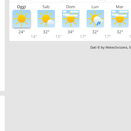
Oggi
Sab
Dom
Lun
Mar
24°
32°
34°
32°
32°
14°
15°
17°
17°
1
Dati © by
MeteoSvizzera
,
S