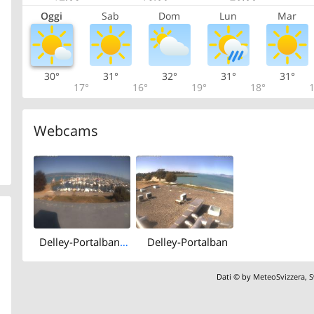
Oggi
Sab
Dom
Lun
Mar
30°
31°
32°
31°
31°
17°
16°
19°
18°
1
Webcams
Delley-Portalban: Lake Neuchâtel
Delley-Portalban
Dati © by
MeteoSvizzera
,
S