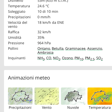
Dislivello
53m (433 m s.l.m.)
Temperatura
24.6 °C
Soleggiato
10 di 10 min
Precipitazioni
0 mm/h
Velocità del
18 km/h
da ENE
vento
Raffica
32 km/h
Umidità
35%
Pressione
964 hPa
Pollini
Ontano
,
Betulla
,
Graminacee
,
Assenzio
,
Ambrosia
Inquinanti
NH
,
CO
,
NO
,
Ozono
,
PM
,
PM
,
SO
3
2
10
2.5
2
Animazioni meteo
Precipitazioni
Vento
Nuvole
Temperatura