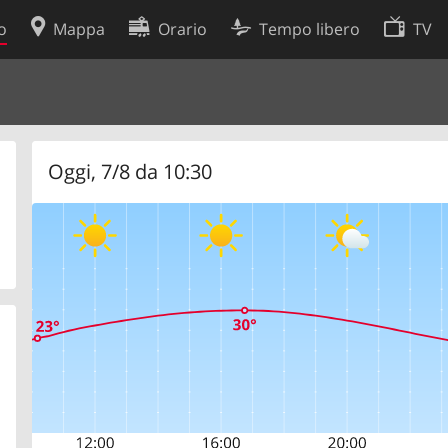
o
Mappa
Orario
Tempo libero
TV
Politica sui cookie
so
Preferenze cookie
 dati
Sviluppatori
Oggi, 7/8 da 10:30