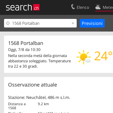
Elenco
Mete
Il vostro profolio
Contatti
Area clienti
Condizioni d’u
Informazioni Legali
Protezione dei
1568 Portalban
Oggi, 7/8 da 10:30
24°
Nella seconda metà della giornata
abbastanza soleggiato. Temperature
tra 22 e 30 gradi.
Osservazione attuale
Stazione: Neuchâtel, 486 m s.l.m.
Distanza a
9.2 km
1568