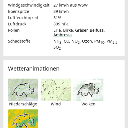
Windgeschwindigkeit
27 km/h
aus WSW
Böenspitze
39 km/h
Luftfeuchtigkeit
31%
Luftdruck
809 hPa
Pollen
Erle
,
Birke
,
Gräser
,
Beifuss
,
Ambrosia
Schadstoffe
NH
,
CO
,
NO
,
Ozon
,
PM
,
PM
,
3
2
10
2.5
SO
2
Wetteranimationen
Niederschläge
Wind
Wolken