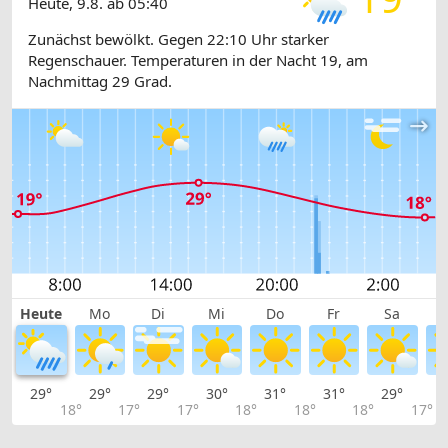
Heute, 9.8. ab 05:40
Zunächst bewölkt. Gegen 22:10 Uhr starker
Regenschauer. Temperaturen in der Nacht 19, am
Nachmittag 29 Grad.
Heute
Mo
Di
Mi
Do
Fr
Sa
29°
29°
29°
30°
31°
31°
29°
2
18°
17°
17°
18°
18°
18°
17°