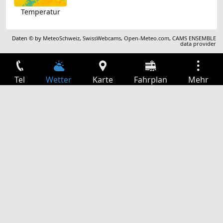
Temperatur
Daten © by
MeteoSchweiz
,
SwissWebcams
,
Open-Meteo.com
,
CAMS ENSEMBLE
data provider
Tel
Wetter
Karte
Fahrplan
Mehr
Anmelden
Dienste
Abfahrtstabelle
Freizeit
TV-Programm
Kinoprogramm