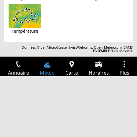
Température
Données © par
MétéoSuisse
,
SwissWebcams
,
Open-Meteo.com
,
CAMS
ENSEMBLE data provider
Annuaire
Météo
Carte
Horaires
Plus
Connexion
Services
Départs
Loisir