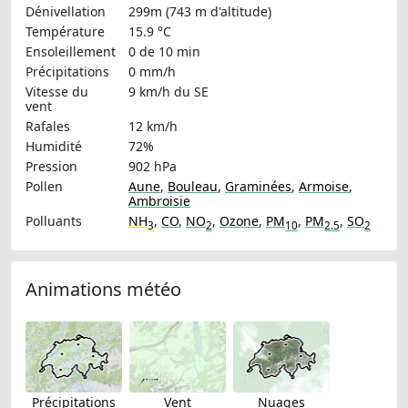
Dénivellation
299m (743 m d'altitude)
Température
15.9 °C
Ensoleillement
0 de 10 min
Précipitations
0 mm/h
Vitesse du
9 km/h
du SE
vent
Rafales
12 km/h
Humidité
72%
Pression
902 hPa
Pollen
Aune
,
Bouleau
,
Graminées
,
Armoise
,
Ambroisie
Polluants
NH
,
CO
,
NO
,
Ozone
,
PM
,
PM
,
SO
3
2
10
2.5
2
Animations météo
Précipitations
Vent
Nuages