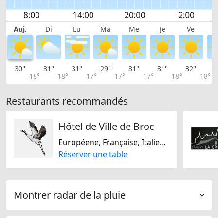
Auj.
Di
Lu
Ma
Me
Je
Ve
30°
31°
31°
29°
31°
31°
32°
3
18°
18°
17°
17°
17°
18°
18°
Restaurants recommandés
Hôtel de Ville de Broc
Européene, Française, Italienne, Méditarranéenne, Suisse
Réserver une table
Montrer radar de la pluie