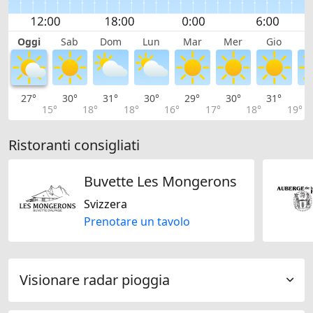
Oggi
Sab
Dom
Lun
Mar
Mer
Gio
V
27°
30°
31°
30°
29°
30°
31°
3
15°
18°
18°
16°
17°
18°
19°
Ristoranti consigliati
Buvette Les Mongerons
Svizzera
Prenotare un tavolo
Visionare radar pioggia