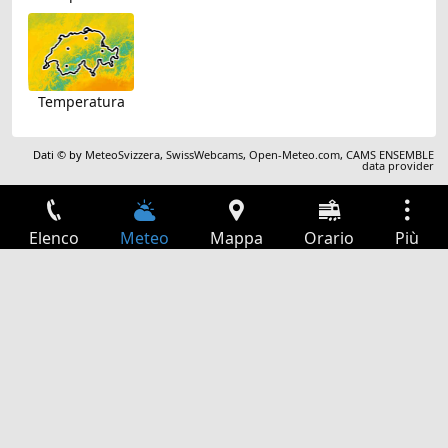
Temperatura
Dati © by
MeteoSvizzera
,
SwissWebcams
,
Open-Meteo.com
,
CAMS ENSEMBLE
data provider
Elenco
Meteo
Mappa
Orario
Più
Accesso
Servizi
Tabella partenze
Tempo libero