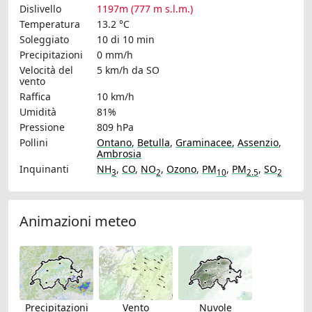
Dislivello
1197m (777 m s.l.m.)
Temperatura
13.2 °C
Soleggiato
10 di 10 min
Precipitazioni
0 mm/h
Velocità del
5 km/h
da SO
vento
Raffica
10 km/h
Umidità
81%
Pressione
809 hPa
Pollini
Ontano
,
Betulla
,
Graminacee
,
Assenzio
,
Ambrosia
Inquinanti
NH
,
CO
,
NO
,
Ozono
,
PM
,
PM
,
SO
3
2
10
2.5
2
Animazioni meteo
Precipitazioni
Vento
Nuvole