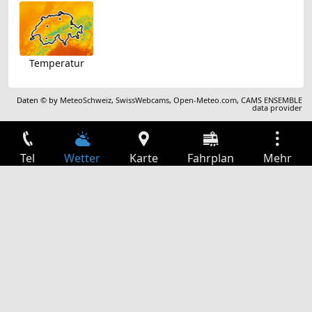
Temperatur
Daten © by
MeteoSchweiz
,
SwissWebcams
,
Open-Meteo.com
,
CAMS ENSEMBLE
data provider
Tel
Wetter
Karte
Fahrplan
Mehr
Anmelden
Dienste
Abfahrtstabelle
Freizeit