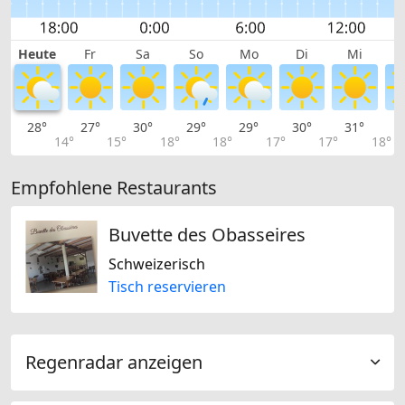
Heute
Fr
Sa
So
Mo
Di
Mi
28°
27°
30°
29°
29°
30°
31°
3
14°
15°
18°
18°
17°
17°
18°
Empfohlene Restaurants
Buvette des Obasseires
Schweizerisch
Tisch reservieren
Regenradar anzeigen