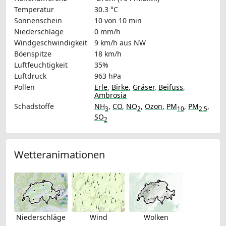
Temperatur
30.3 °C
Sonnenschein
10 von 10 min
Niederschläge
0 mm/h
Windgeschwindigkeit
9 km/h
aus NW
Böenspitze
18 km/h
Luftfeuchtigkeit
35%
Luftdruck
963 hPa
Pollen
Erle
,
Birke
,
Gräser
,
Beifuss
,
Ambrosia
Schadstoffe
NH
,
CO
,
NO
,
Ozon
,
PM
,
PM
,
3
2
10
2.5
SO
2
Wetteranimationen
Niederschläge
Wind
Wolken