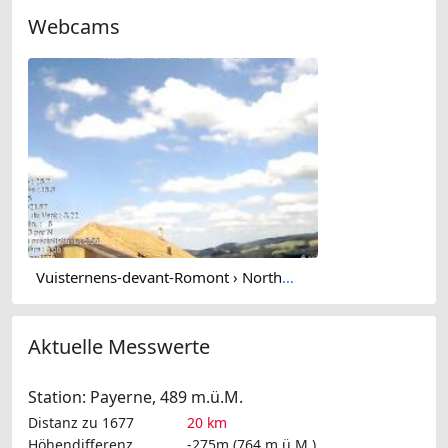
Webcams
Vuisternens-devant-Romont › North-east: Sommentier - Le Gibloux
Aktuelle Messwerte
Station: Payerne, 489 m.ü.M.
Distanz zu 1677
20 km
Höhendifferenz
-275m (764 m.ü.M.)