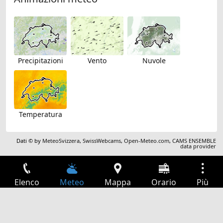
Precipitazioni
Vento
Nuvole
Temperatura
Dati © by
MeteoSvizzera
,
SwissWebcams
,
Open-Meteo.com
,
CAMS ENSEMBLE
data provider
Elenco
Meteo
Mappa
Orario
Più
Accesso