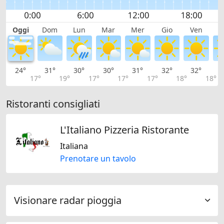
Oggi
Dom
Lun
Mar
Mer
Gio
Ven
S
24°
31°
30°
30°
31°
32°
32°
3
17°
19°
17°
17°
17°
18°
18°
Ristoranti consigliati
L'Italiano Pizzeria Ristorante
Italiana
Prenotare un tavolo
Visionare radar pioggia