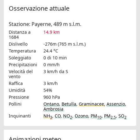
Osservazione attuale
Stazione: Payerne, 489 m s.l.m.
Distanza a
14.9 km
1684
Dislivello
-276m (765 m s.l.m.)
Temperatura
24.4 °C
Soleggiato
0 di 10 min
Precipitazioni
0 mm/h
Velocità del
3 km/h
da S
vento
Raffica
3 km/h
Umidità
54%
Pressione
960 hPa
Pollini
Ontano
,
Betulla
,
Graminacee
,
Assenzio
,
Ambrosia
Inquinanti
NH
,
CO
,
NO
,
Ozono
,
PM
,
PM
,
SO
3
2
10
2.5
2
Animazioni meteo