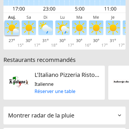
Auj.
Sa
Di
Lu
Ma
Me
Je
27°
30°
31°
30°
30°
30°
31°
3
15°
17°
18°
17°
16°
17°
17°
Restaurants recommandés
L'Italiano Pizzeria Ristorante
Italienne
Réserver une table
Montrer radar de la pluie