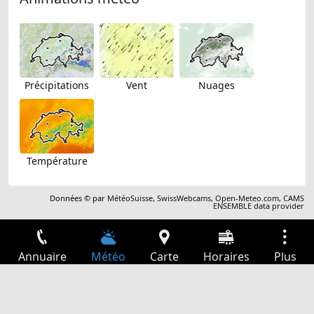
Précipitations
Vent
Nuages
Température
Données © par
MétéoSuisse
,
SwissWebcams
,
Open-Meteo.com
,
CAMS
ENSEMBLE data provider
Annuaire
Météo
Carte
Horaires
Plus
Connexion