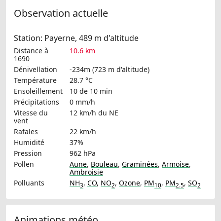
Observation actuelle
Station: Payerne, 489 m d'altitude
Distance à
10.6 km
1690
Dénivellation
-234m (723 m d'altitude)
Température
28.7 °C
Ensoleillement
10 de 10 min
Précipitations
0 mm/h
Vitesse du
12 km/h
du NE
vent
Rafales
22 km/h
Humidité
37%
Pression
962 hPa
Pollen
Aune
,
Bouleau
,
Graminées
,
Armoise
,
Ambroisie
Polluants
NH
,
CO
,
NO
,
Ozone
,
PM
,
PM
,
SO
3
2
10
2.5
2
Animations météo