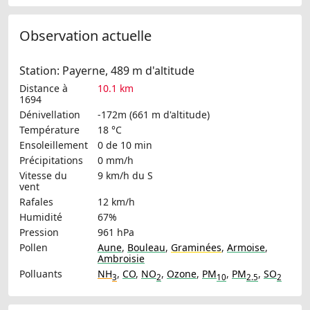
Observation actuelle
Station: Payerne, 489 m d'altitude
Distance à
10.1 km
1694
Dénivellation
-172m (661 m d'altitude)
Température
18 °C
Ensoleillement
0 de 10 min
Précipitations
0 mm/h
Vitesse du
9 km/h
du S
vent
Rafales
12 km/h
Humidité
67%
Pression
961 hPa
Pollen
Aune
,
Bouleau
,
Graminées
,
Armoise
,
Ambroisie
Polluants
NH
,
CO
,
NO
,
Ozone
,
PM
,
PM
,
SO
3
2
10
2.5
2