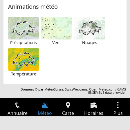
Animations météo
Précipitations
Vent
Nuages
Température
Données © par
MétéoSuisse
,
SwissWebcams
,
Open-Meteo.com
,
CAMS
ENSEMBLE data provider
Annuaire
Météo
Carte
Horaires
Plus
Connexion