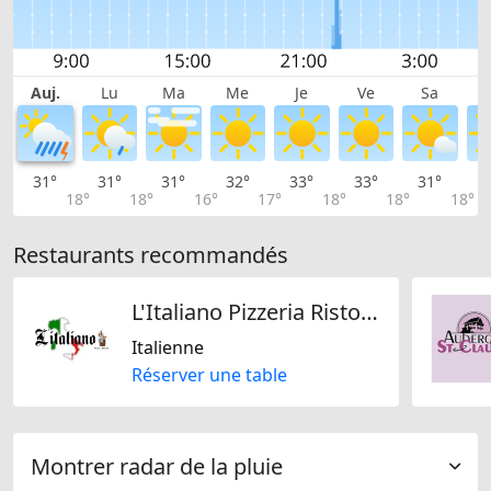
Auj.
Lu
Ma
Me
Je
Ve
Sa
31°
31°
31°
32°
33°
33°
31°
2
18°
18°
16°
17°
18°
18°
18°
Restaurants recommandés
L'Italiano Pizzeria Ristorante
Italienne
Réserver une table
Montrer radar de la pluie