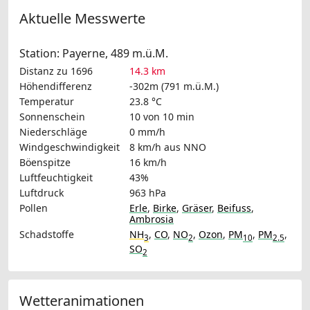
Aktuelle Messwerte
Station: Payerne, 489 m.ü.M.
Distanz zu 1696
14.3 km
Höhendifferenz
-302m (791 m.ü.M.)
Temperatur
23.8 °C
Sonnenschein
10 von 10 min
Niederschläge
0 mm/h
Windgeschwindigkeit
8 km/h
aus NNO
Böenspitze
16 km/h
Luftfeuchtigkeit
43%
Luftdruck
963 hPa
Pollen
Erle
,
Birke
,
Gräser
,
Beifuss
,
Ambrosia
Schadstoffe
NH
,
CO
,
NO
,
Ozon
,
PM
,
PM
,
3
2
10
2.5
SO
2
Wetteranimationen