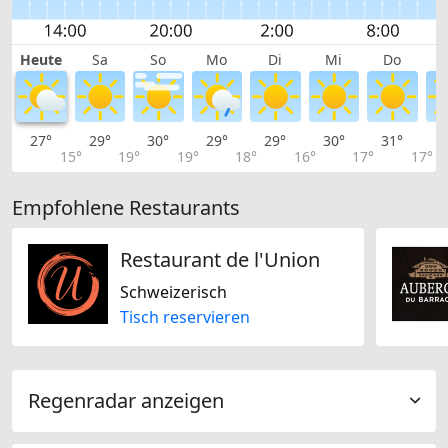
Heute
Sa
So
Mo
Di
Mi
Do
27°
29°
30°
29°
29°
30°
31°
3
15°
19°
19°
18°
16°
17°
17°
Empfohlene Restaurants
Restaurant de l'Union
Schweizerisch
Tisch reservieren
Regenradar anzeigen