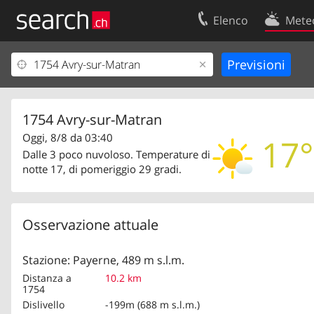
Elenco
Mete
Il vostro profolio
Contatti
Area clienti
Condizioni d’u
Informazioni Legali
Protezione dei
1754 Avry-sur-Matran
Oggi, 8/8 da 03:40
17°
Dalle 3 poco nuvoloso. Temperature di
notte 17, di pomeriggio 29 gradi.
Osservazione attuale
Stazione: Payerne, 489 m s.l.m.
Distanza a
10.2 km
1754
Dislivello
-199m (688 m s.l.m.)