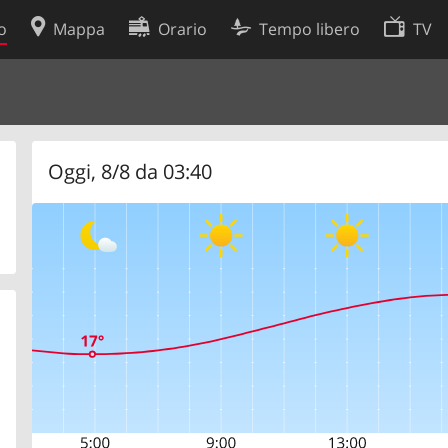
o
Mappa
Orario
Tempo libero
TV
Politica sui cookie
so
Preferenze cookie
 dati
Sviluppatori
Oggi, 8/8 da 03:40