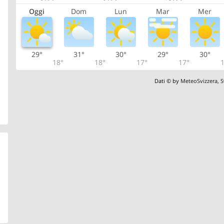
Oggi
Dom
Lun
Mar
Mer
29°
31°
30°
29°
30°
18°
18°
17°
17°
1
Dati © by
MeteoSvizzera
,
S