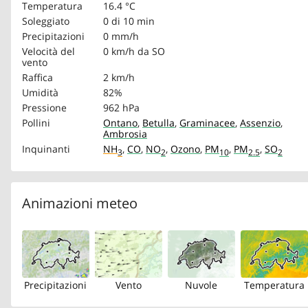
Temperatura
16.4 °C
Soleggiato
0 di 10 min
Precipitazioni
0 mm/h
Velocità del
0 km/h
da SO
vento
Raffica
2 km/h
Umidità
82%
Pressione
962 hPa
Pollini
Ontano
,
Betulla
,
Graminacee
,
Assenzio
,
Ambrosia
Inquinanti
NH
,
CO
,
NO
,
Ozono
,
PM
,
PM
,
SO
3
2
10
2.5
2
Animazioni meteo
Precipitazioni
Vento
Nuvole
Temperatura