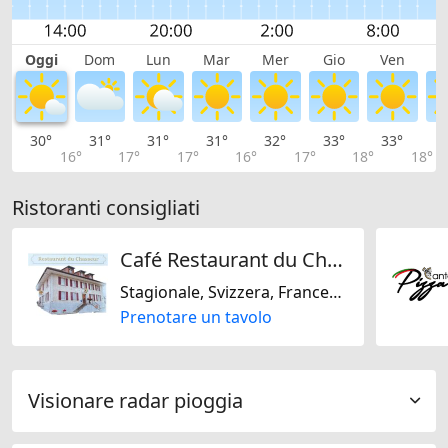
Oggi
Dom
Lun
Mar
Mer
Gio
Ven
S
30°
31°
31°
31°
32°
33°
33°
3
16°
17°
17°
16°
17°
18°
18°
Ristoranti consigliati
Café Restaurant du Chasseur
Stagionale, Svizzera, Francese, Regionale
Prenotare un tavolo
Visionare radar pioggia