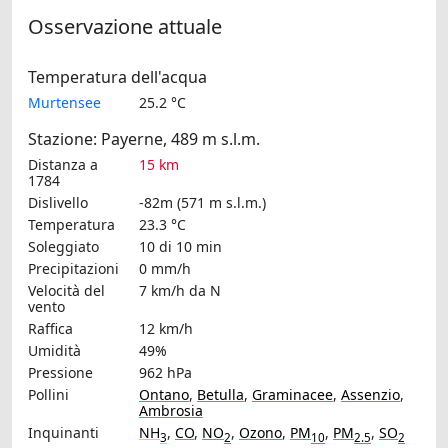
Osservazione attuale
Temperatura dell'acqua
Murtensee
25.2 °C
Stazione: Payerne, 489 m s.l.m.
Distanza a
15 km
1784
Dislivello
-82m (571 m s.l.m.)
Temperatura
23.3 °C
Soleggiato
10 di 10 min
Precipitazioni
0 mm/h
Velocità del
7 km/h
da N
vento
Raffica
12 km/h
Umidità
49%
Pressione
962 hPa
Pollini
Ontano
,
Betulla
,
Graminacee
,
Assenzio
,
Ambrosia
Inquinanti
NH
,
CO
,
NO
,
Ozono
,
PM
,
PM
,
SO
3
2
10
2.5
2