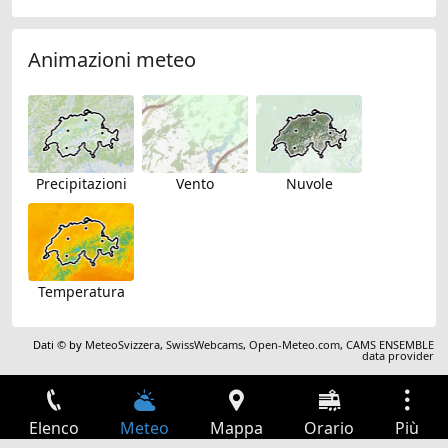
Animazioni meteo
Precipitazioni
Vento
Nuvole
Temperatura
Dati © by
MeteoSvizzera
,
SwissWebcams
,
Open-Meteo.com
,
CAMS ENSEMBLE
data provider
Elenco
Meteo
Mappa
Orario
Più