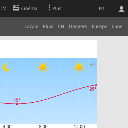
 TV
Cinéma
Plus
FR
Locale
Pluie
CH
Dangers
Europe
Lune
es
Web
Apps