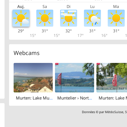
Auj.
Sa
Di
Lu
Ma
29°
31°
32°
31°
31°
15°
15°
17°
16°
1
Webcams
Murten: Lake Murten
Muntelier › North-west: Lake Murten
Données © par
MétéoSuisse
,
S