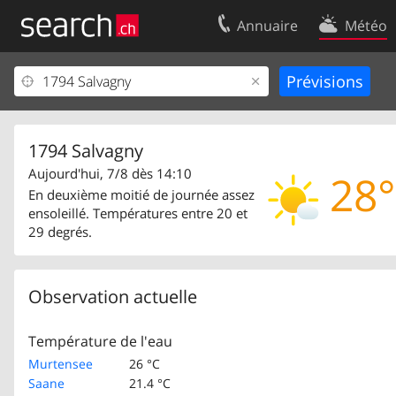
Annuaire
Météo
Votre inscription
Contact
Centre clients
Conditions d’
Mentions Légales
Protection 
1794 Salvagny
Aujourd'hui, 7/8 dès 14:10
28°
En deuxième moitié de journée assez
ensoleillé. Températures entre 20 et
29 degrés.
Observation actuelle
Température de l'eau
Murtensee
26 °C
Saane
21.4 °C