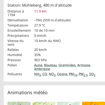
Station: Mühleberg, 480 m d'altitude
Distance à
11.9 km
1794
Dénivellation
-79m (559 m d'altitude)
Température
27.9 °C
Ensoleillement
10 de 10 min
Précipitations
0 mm/h
Vitesse du
10 km/h
du NNO
vent
Rafales
20 km/h
Humidité
35%
Pression
963 hPa
Pollen
Aune
,
Bouleau
,
Graminées
,
Armoise
,
Ambroisie
Polluants
NH
,
CO
,
NO
,
Ozone
,
PM
,
PM
,
SO
3
2
10
2.5
2
Animations météo