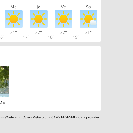
Me
Je
Ve
Sa
31°
32°
32°
31°
6°
17°
18°
19°
Murten: Lake Murten
wissWebcams
,
Open-Meteo.com
,
CAMS ENSEMBLE data provider