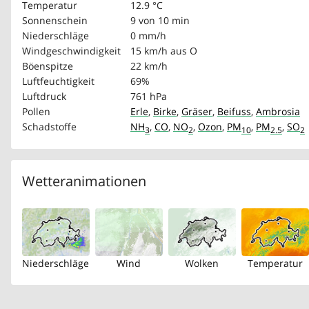
Temperatur
12.9 °C
Sonnenschein
9 von 10 min
Niederschläge
0 mm/h
Windgeschwindigkeit
15 km/h
aus O
Böenspitze
22 km/h
Luftfeuchtigkeit
69%
Luftdruck
761 hPa
Pollen
Erle
,
Birke
,
Gräser
,
Beifuss
,
Ambrosia
Schadstoffe
NH
,
CO
,
NO
,
Ozon
,
PM
,
PM
,
SO
3
2
10
2.5
2
Wetteranimationen
Niederschläge
Wind
Wolken
Temperatur