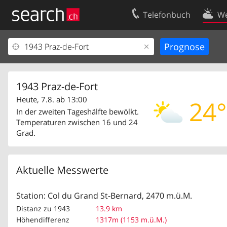
Telefonbuch
We
Ihr Eintrag
Kontakt
Kundencenter Geschäftskunden
Nutzungsbed
Impressum
Datenschutze
1943 Praz-de-Fort
Heute, 7.8. ab 13:00
24°
In der zweiten Tageshälfte bewölkt.
Temperaturen zwischen 16 und 24
Grad.
Aktuelle Messwerte
Station: Col du Grand St-Bernard, 2470 m.ü.M.
Distanz zu 1943
13.9 km
Höhendifferenz
1317m (1153 m.ü.M.)