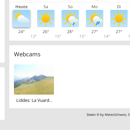
Heute
Sa
So
Mo
Di
24°
26°
28°
27°
27°
13°
15°
15°
14°
1
Webcams
Liddes: La Vuardette
Daten © by
MeteoSchweiz
,
S