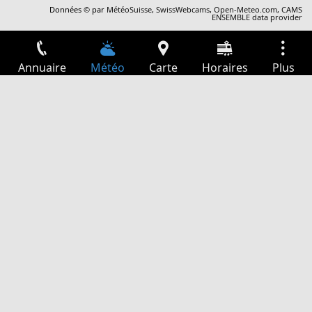
Données © par
MétéoSuisse
,
SwissWebcams
,
Open-Meteo.com
,
CAMS
ENSEMBLE data provider
Annuaire
Météo
Carte
Horaires
Plus
Connexion
Services
Départs
Loisir
Guide TV
Cinéma
Recherche Web