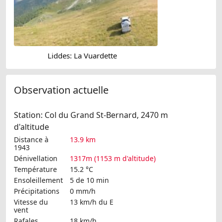
Liddes: La Vuardette
Observation actuelle
Station: Col du Grand St-Bernard, 2470 m
d'altitude
Distance à
13.9 km
1943
Dénivellation
1317m (1153 m d'altitude)
Température
15.2 °C
Ensoleillement
5 de 10 min
Précipitations
0 mm/h
Vitesse du
13 km/h
du E
vent
Rafales
18 km/h