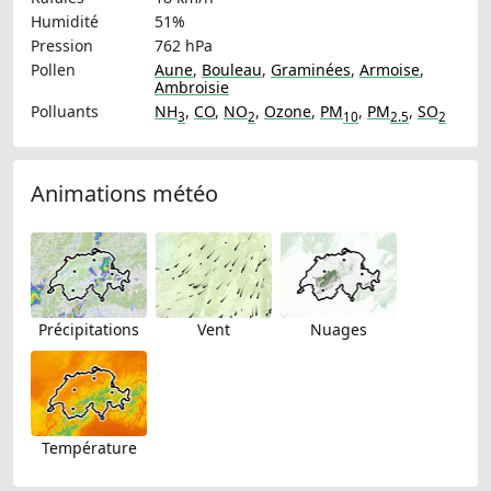
Humidité
51%
Pression
762 hPa
Pollen
Aune
,
Bouleau
,
Graminées
,
Armoise
,
Ambroisie
Polluants
NH
,
CO
,
NO
,
Ozone
,
PM
,
PM
,
SO
3
2
10
2.5
2
Animations météo
Précipitations
Vent
Nuages
Température