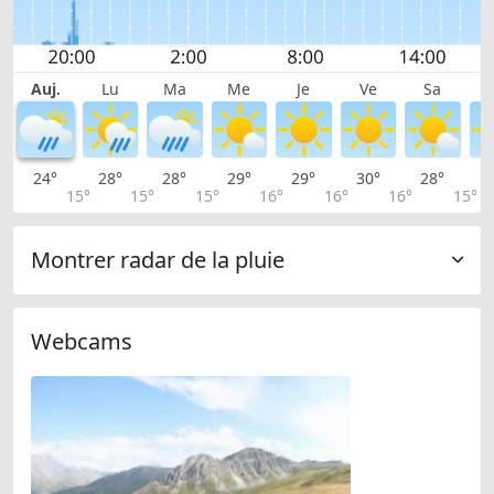
Auj.
Lu
Ma
Me
Je
Ve
Sa
24°
28°
28°
29°
29°
30°
28°
2
15°
15°
15°
16°
16°
16°
15°
Montrer radar de la pluie
Webcams