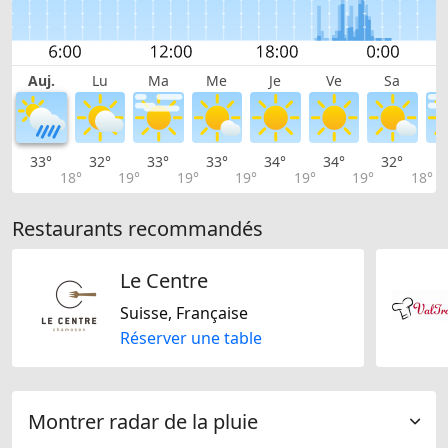
Auj.
Lu
Ma
Me
Je
Ve
Sa
33°
32°
33°
33°
34°
34°
32°
3
18°
19°
19°
19°
19°
19°
18°
Restaurants recommandés
Le Centre
Suisse, Française
Réserver une table
Montrer radar de la pluie