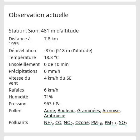
Observation actuelle
Station: Sion, 481 m d'altitude
Distance à
7.8 km
1955
Dénivellation
-37m (518 m d'altitude)
Température
18.3 °C
Ensoleillement
0 de 10 min
Précipitations
0 mm/h
Vitesse du
4 km/h
du SE
vent
Rafales
6 km/h
Humidité
71%
Pression
963 hPa
Pollen
Aune
,
Bouleau
,
Graminées
,
Armoise
,
Ambroisie
Polluants
NH
,
CO
,
NO
,
Ozone
,
PM
,
PM
,
SO
3
2
10
2.5
2