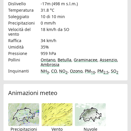
Dislivello
-17m (498 m s.l.m.)
Temperatura
31.8 °C
Soleggiato
10 di 10 min
Precipitazioni
0 mm/h
Velocità del
18 km/h
da SO
vento
Raffica
34 km/h
Umidità
35%
Pressione
959 hPa
Pollini
Ontano
,
Betulla
,
Graminacee
,
Assenzio
,
Ambrosia
Inquinanti
NH
,
CO
,
NO
,
Ozono
,
PM
,
PM
,
SO
3
2
10
2.5
2
Animazioni meteo
Precipitazioni
Vento
Nuvole