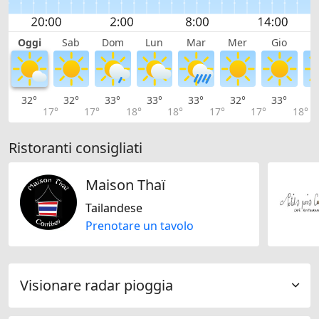
Oggi
Sab
Dom
Lun
Mar
Mer
Gio
V
32°
32°
33°
33°
33°
32°
33°
3
17°
17°
18°
18°
17°
17°
18°
Ristoranti consigliati
Maison Thaï
Tailandese
Prenotare un tavolo
Visionare radar pioggia