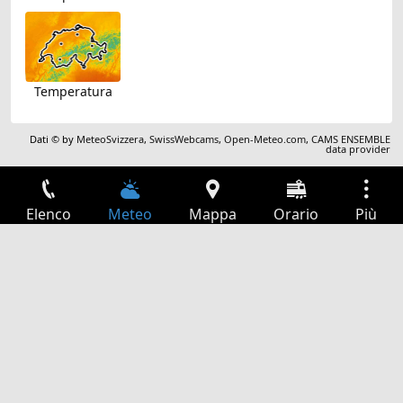
Temperatura
Dati © by
MeteoSvizzera
,
SwissWebcams
,
Open-Meteo.com
,
CAMS ENSEMBLE
data provider
Elenco
Meteo
Mappa
Orario
Più
Accesso
Servizi
Tabella partenze
Tempo libero