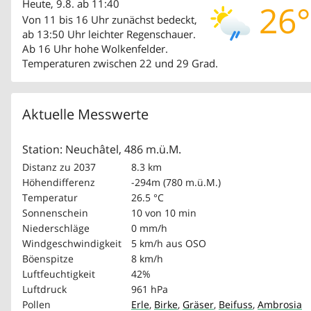
Heute, 9.8. ab 11:40
26°
Von 11 bis 16 Uhr zunächst bedeckt,
ab 13:50 Uhr leichter Regenschauer.
Ab 16 Uhr hohe Wolkenfelder.
Temperaturen zwischen 22 und 29 Grad.
Aktuelle Messwerte
Station: Neuchâtel, 486 m.ü.M.
Distanz zu 2037
8.3 km
Höhendifferenz
-294m (780 m.ü.M.)
Temperatur
26.5 °C
Sonnenschein
10 von 10 min
Niederschläge
0 mm/h
Windgeschwindigkeit
5 km/h
aus OSO
Böenspitze
8 km/h
Luftfeuchtigkeit
42%
Luftdruck
961 hPa
Pollen
Erle
,
Birke
,
Gräser
,
Beifuss
,
Ambrosia