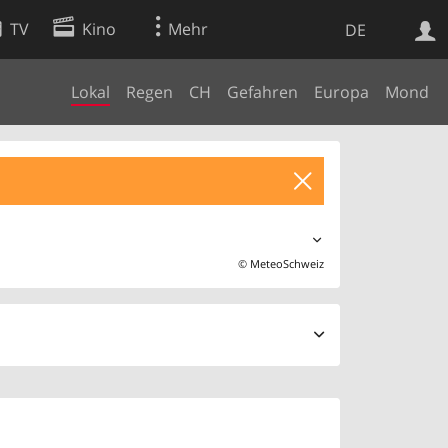
TV
Kino
Mehr
DE
Lokal
Regen
CH
Gefahren
Europa
Mond
Websuche
Apps
©
MeteoSchweiz