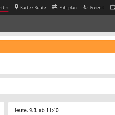
tter
Karte / Route
Fahrplan
Freizeit
Cookie-Richtlinie
ingungen
Cookie-Einstellungen
rklärung
Entwickler
Heute, 9.8. ab 11:40