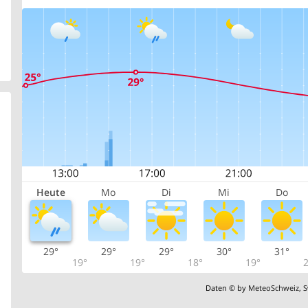
Heute
Mo
Di
Mi
Do
29°
29°
29°
30°
31°
19°
19°
18°
19°
2
Daten © by
MeteoSchweiz
,
S