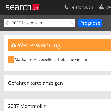
Telefonbuch
We
Ihr Eintrag
Kontakt
Kundencenter Geschäftskunden
Nutzungsbed
Impressum
Datenschutze
Wetterwarnung
Markante Hitzewelle: erhebliche Gefahr
Gefahrenkarte anzeigen
2037 Montmollin