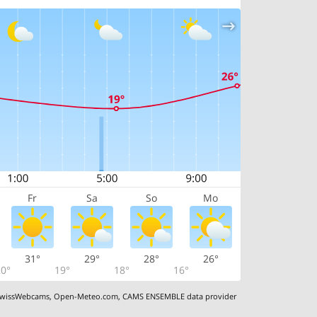
Fr
Sa
So
Mo
31°
29°
28°
26°
0°
19°
18°
16°
wissWebcams
,
Open-Meteo.com
,
CAMS ENSEMBLE data provider