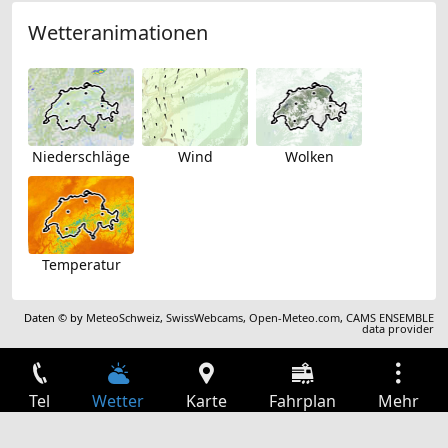
Wetteranimationen
Niederschläge
Wind
Wolken
Temperatur
Daten © by
MeteoSchweiz
,
SwissWebcams
,
Open-Meteo.com
,
CAMS ENSEMBLE
data provider
Tel
Wetter
Karte
Fahrplan
Mehr