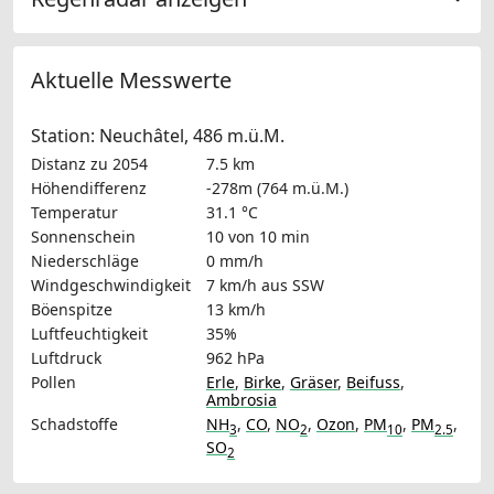
Aktuelle Messwerte
Station: Neuchâtel, 486 m.ü.M.
Distanz zu 2054
7.5 km
Höhendifferenz
-278m (764 m.ü.M.)
Temperatur
31.1 °C
Sonnenschein
10 von 10 min
Niederschläge
0 mm/h
Windgeschwindigkeit
7 km/h
aus SSW
Böenspitze
13 km/h
Luftfeuchtigkeit
35%
Luftdruck
962 hPa
Pollen
Erle
,
Birke
,
Gräser
,
Beifuss
,
Ambrosia
Schadstoffe
NH
,
CO
,
NO
,
Ozon
,
PM
,
PM
,
3
2
10
2.5
SO
2