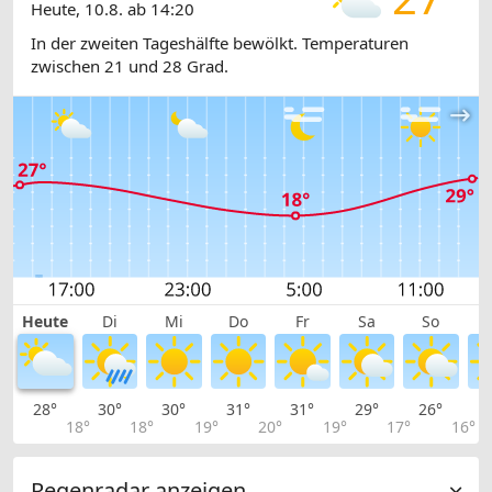
Heute, 10.8. ab 14:20
In der zweiten Tageshälfte bewölkt. Temperaturen
zwischen 21 und 28 Grad.
Heute
Di
Mi
Do
Fr
Sa
So
28°
30°
30°
31°
31°
29°
26°
2
18°
18°
19°
20°
19°
17°
16°
Regenradar anzeigen