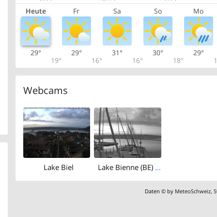
Heute
Fr
Sa
So
Mo
29°
29°
31°
30°
29°
19°
16°
16°
18°
1
Webcams
Lake Biel
Lake Bienne (BE) › South-east: Bordée de Tribord - Promenade Jean-Jacques Rousseau
Daten © by
MeteoSchweiz
,
S