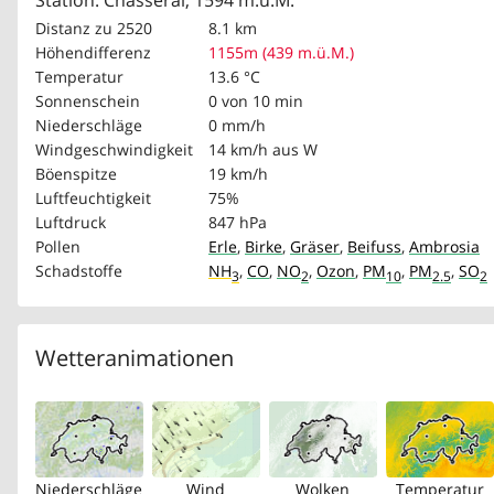
Station: Chasseral, 1594 m.ü.M.
Distanz zu 2520
8.1 km
Höhendifferenz
1155m (439 m.ü.M.)
Temperatur
13.6 °C
Sonnenschein
0 von 10 min
Niederschläge
0 mm/h
Windgeschwindigkeit
14 km/h
aus W
Böenspitze
19 km/h
Luftfeuchtigkeit
75%
Luftdruck
847 hPa
Pollen
Erle
,
Birke
,
Gräser
,
Beifuss
,
Ambrosia
Schadstoffe
NH
,
CO
,
NO
,
Ozon
,
PM
,
PM
,
SO
3
2
10
2.5
2
Wetteranimationen
Niederschläge
Wind
Wolken
Temperatur