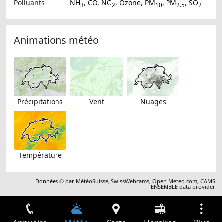
Polluants
NH
,
CO
,
NO
,
Ozone
,
PM
,
PM
,
SO
3
2
10
2.5
2
Animations météo
Précipitations
Vent
Nuages
Température
Données © par
MétéoSuisse
,
SwissWebcams
,
Open-Meteo.com
,
CAMS
ENSEMBLE data provider