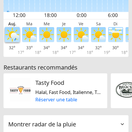
Auj.
Ma
Me
Je
Ve
Sa
Di
32°
33°
34°
34°
34°
32°
30°
2
17°
18°
18°
17°
18°
19°
18°
Restaurants recommandés
Tasty Food
Halal, Fast Food, Italienne, Turque
Réserver une table
Montrer radar de la pluie