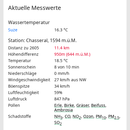
Aktuelle Messwerte
Wassertemperatur
Suze
16.3 °C
Station: Chasseral, 1594 m.ü.M.
Distanz zu 2605
11.4 km
Höhendifferenz
950m (644 m.ü.M.)
Temperatur
18.5 °C
Sonnenschein
8 von 10 min
Niederschläge
0 mm/h
Windgeschwindigkeit
27 km/h
aus NW
Böenspitze
34 km/h
Luftfeuchtigkeit
59%
Luftdruck
847 hPa
Pollen
Erle
,
Birke
,
Gräser
,
Beifuss
,
Ambrosia
Schadstoffe
NH
,
CO
,
NO
,
Ozon
,
PM
,
PM
,
3
2
10
2.5
SO
2