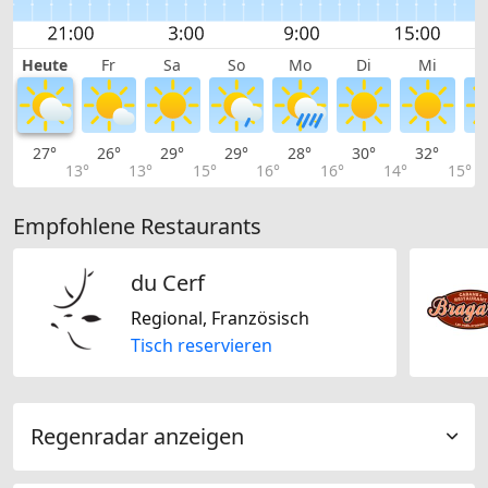
Heute
Fr
Sa
So
Mo
Di
Mi
27°
26°
29°
29°
28°
30°
32°
3
13°
13°
15°
16°
16°
14°
15°
Empfohlene Restaurants
du Cerf
Regional, Französisch
Tisch reservieren
Regenradar anzeigen