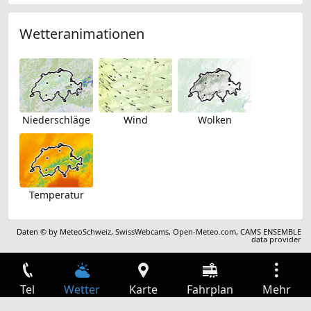
Wetteranimationen
Niederschläge
Wind
Wolken
Temperatur
Daten © by
MeteoSchweiz
,
SwissWebcams
,
Open-Meteo.com
,
CAMS ENSEMBLE
data provider
Tel
Wetter
Karte
Fahrplan
Mehr