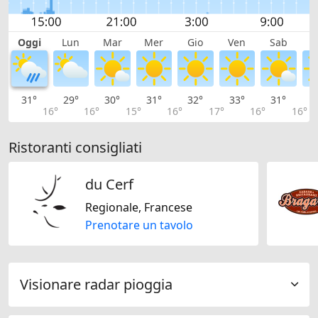
Oggi
Lun
Mar
Mer
Gio
Ven
Sab
D
31°
29°
30°
31°
32°
33°
31°
2
16°
16°
15°
16°
17°
16°
16°
Ristoranti consigliati
du Cerf
Regionale, Francese
Prenotare un tavolo
Visionare radar pioggia