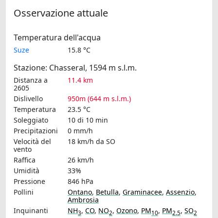
Osservazione attuale
Temperatura dell'acqua
Suze
15.8 °C
Stazione: Chasseral, 1594 m s.l.m.
Distanza a
11.4 km
2605
Dislivello
950m (644 m s.l.m.)
Temperatura
23.5 °C
Soleggiato
10 di 10 min
Precipitazioni
0 mm/h
Velocità del
18 km/h
da SO
vento
Raffica
26 km/h
Umidità
33%
Pressione
846 hPa
Pollini
Ontano
,
Betulla
,
Graminacee
,
Assenzio
,
Ambrosia
Inquinanti
NH
,
CO
,
NO
,
Ozono
,
PM
,
PM
,
SO
3
2
10
2.5
2