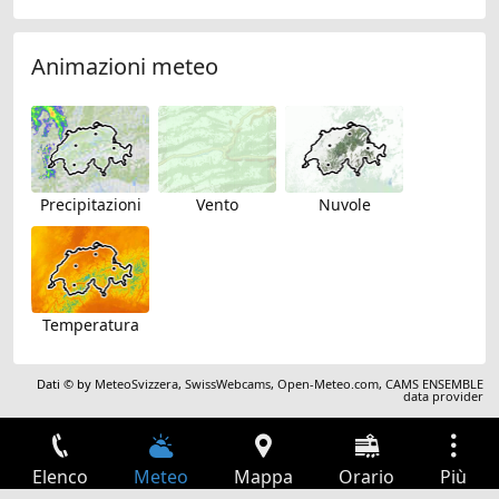
Animazioni meteo
Precipitazioni
Vento
Nuvole
Temperatura
Dati © by
MeteoSvizzera
,
SwissWebcams
,
Open-Meteo.com
,
CAMS ENSEMBLE
data provider
Elenco
Meteo
Mappa
Orario
Più