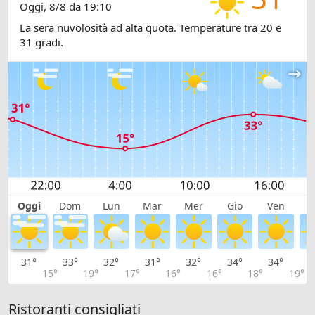
Oggi, 8/8 da 19:10
La sera nuvolosità ad alta quota. Temperature tra 20 e
31 gradi.
Oggi
Dom
Lun
Mar
Mer
Gio
Ven
S
31°
33°
32°
31°
32°
34°
34°
3
15°
19°
17°
16°
16°
18°
19°
Ristoranti consigliati