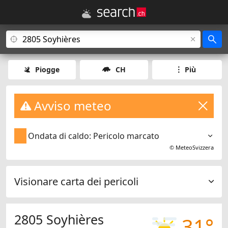
Piogge
CH
Più
Avviso meteo
Ondata di caldo: Pericolo marcato
©
MeteoSvizzera
Visionare carta dei pericoli
2805 Soyhières
31°