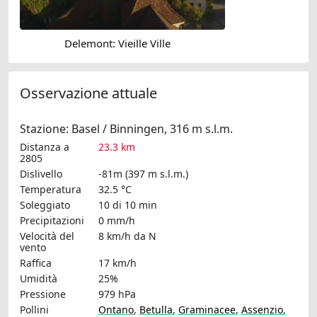
Delemont: Vieille Ville
Osservazione attuale
Stazione: Basel / Binningen, 316 m s.l.m.
Distanza a
23.3 km
2805
Dislivello
-81m (397 m s.l.m.)
Temperatura
32.5 °C
Soleggiato
10 di 10 min
Precipitazioni
0 mm/h
Velocità del
8 km/h
da N
vento
Raffica
17 km/h
Umidità
25%
Pressione
979 hPa
Pollini
Ontano
,
Betulla
,
Graminacee
,
Assenzio
,