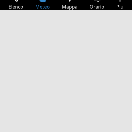
Elenco
Meteo
Mappa
Orario
Più
Accesso
Servizi
Tabella partenze
Tempo libero
Guida TV
Cinema
Ricerca Web
App