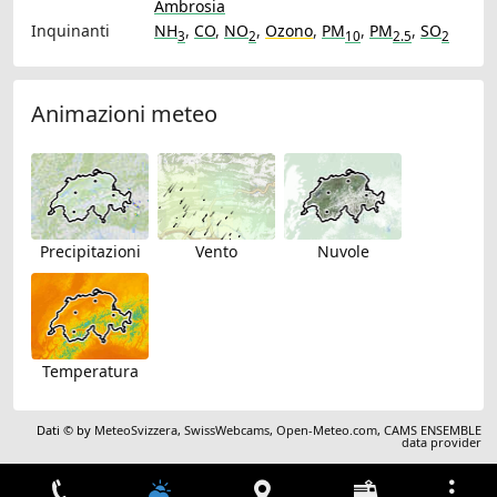
Ambrosia
Inquinanti
NH
,
CO
,
NO
,
Ozono
,
PM
,
PM
,
SO
3
2
10
2.5
2
Animazioni meteo
Precipitazioni
Vento
Nuvole
Temperatura
Dati © by
MeteoSvizzera
,
SwissWebcams
,
Open-Meteo.com
,
CAMS ENSEMBLE
data provider