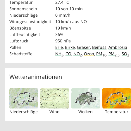
Temperatur
27.4 °C
Sonnenschein
10 von 10 min
Niederschläge
0 mm/h
Windgeschwindigkeit
10 km/h
aus NO
Böenspitze
19 km/h
Luftfeuchtigkeit
36%
Luftdruck
950 hPa
Pollen
Erle
,
Birke
,
Gräser
,
Beifuss
,
Ambrosia
Schadstoffe
NH
,
CO
,
NO
,
Ozon
,
PM
,
PM
,
SO
3
2
10
2.5
2
Wetteranimationen
Niederschläge
Wind
Wolken
Temperatur