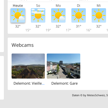
Heute
So
Mo
Di
Mi
32°
32°
32°
31°
32°
15°
19°
17°
16°
1
Webcams
Delemont: Vieille Ville
Delemont: Gare
Daten © by
MeteoSchweiz
,
S