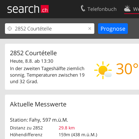
Telefonbuch
We
Ihr Eintrag
Kontakt
Kundencenter Geschäftskunden
Nutzungsbed
Impressum
Datenschutze
2852 Courtételle
Heute, 8.8. ab 13:30
30°
In der zweiten Tageshälfte ziemlich
sonnig. Temperaturen zwischen 19
und 32 Grad.
Aktuelle Messwerte
Station: Fahy, 597 m.ü.M.
Distanz zu 2852
29.8 km
Höhendifferenz
159m (438 m.ü.M.)