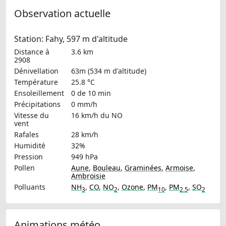
Observation actuelle
Station: Fahy, 597 m d'altitude
Distance à
3.6 km
2908
Dénivellation
63m (534 m d'altitude)
Température
25.8 °C
Ensoleillement
0 de 10 min
Précipitations
0 mm/h
Vitesse du
16 km/h
du NO
vent
Rafales
28 km/h
Humidité
32%
Pression
949 hPa
Pollen
Aune
,
Bouleau
,
Graminées
,
Armoise
,
Ambroisie
Polluants
NH
,
CO
,
NO
,
Ozone
,
PM
,
PM
,
SO
3
2
10
2.5
2
Animations météo