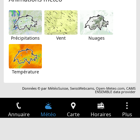
Précipitations
Vent
Nuages
Température
Données © par
MétéoSuisse
,
SwissWebcams
,
Open-Meteo.com
,
CAMS
ENSEMBLE data provider
Annuaire
Météo
Carte
Horaires
Plus
Connexion