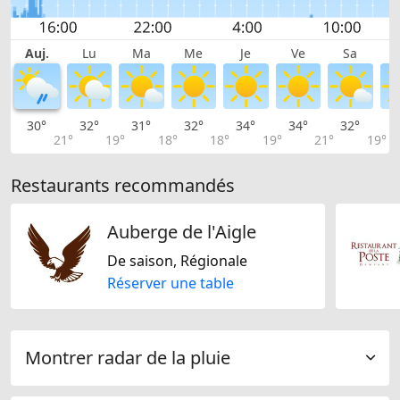
Auj.
Lu
Ma
Me
Je
Ve
Sa
30°
32°
31°
32°
34°
34°
32°
2
21°
19°
18°
18°
19°
21°
19°
Restaurants recommandés
Auberge de l'Aigle
De saison, Régionale
Réserver une table
Montrer radar de la pluie