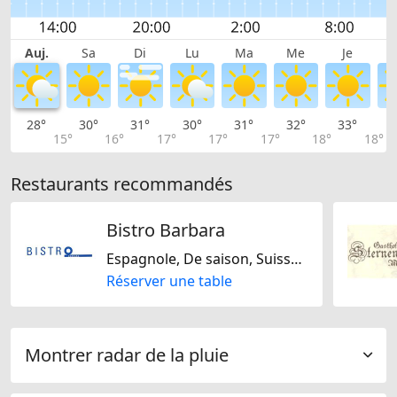
Auj.
Sa
Di
Lu
Ma
Me
Je
28°
30°
31°
30°
31°
32°
33°
3
15°
16°
17°
17°
17°
18°
18°
Restaurants recommandés
Bistro Barbara
Espagnole, De saison, Suisse, Italienne, Régionale
Réserver une table
Montrer radar de la pluie