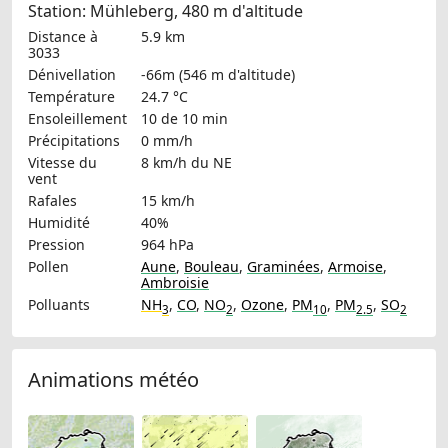
Station: Mühleberg, 480 m d'altitude
Distance à
5.9 km
3033
Dénivellation
-66m (546 m d'altitude)
Température
24.7 °C
Ensoleillement
10 de 10 min
Précipitations
0 mm/h
Vitesse du
8 km/h
du NE
vent
Rafales
15 km/h
Humidité
40%
Pression
964 hPa
Pollen
Aune
,
Bouleau
,
Graminées
,
Armoise
,
Ambroisie
Polluants
NH
,
CO
,
NO
,
Ozone
,
PM
,
PM
,
SO
3
2
10
2.5
2
Animations météo