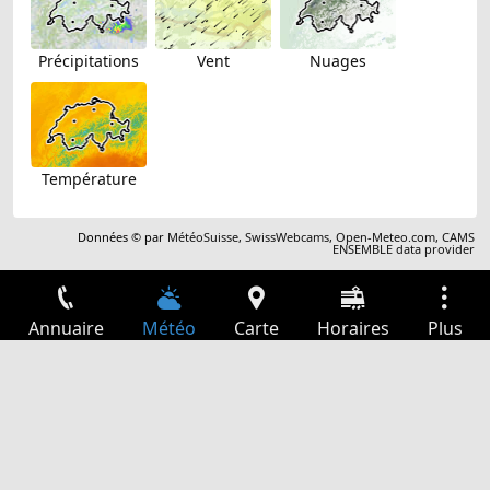
Précipitations
Vent
Nuages
Température
Données © par
MétéoSuisse
,
SwissWebcams
,
Open-Meteo.com
,
CAMS
ENSEMBLE data provider
Annuaire
Météo
Carte
Horaires
Plus
Connexion
Services
Départs