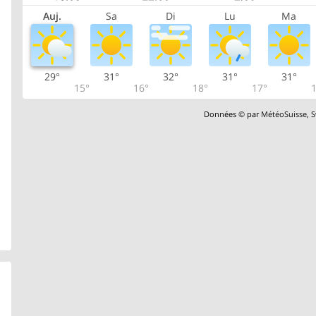
Auj.
Sa
Di
Lu
Ma
29°
31°
32°
31°
31°
15°
16°
18°
17°
1
Données © par
MétéoSuisse
,
S