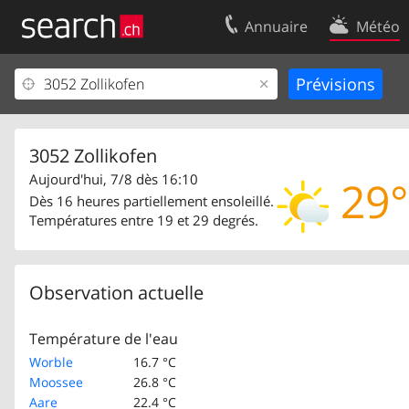
Annuaire
Météo
Votre inscription
Contact
Centre clients
Conditions d’
Mentions Légales
Protection 
3052 Zollikofen
Aujourd'hui, 7/8 dès 16:10
29°
Dès 16 heures partiellement ensoleillé.
Températures entre 19 et 29 degrés.
Observation actuelle
Température de l'eau
Worble
16.7 °C
Moossee
26.8 °C
Aare
22.4 °C