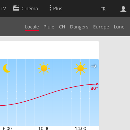
 TV
Cinéma
Plus
FR
Locale
Pluie
CH
Dangers
Europe
Lune
es
Web
Apps