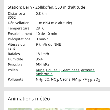
Station: Bern / Zollikofen, 553 m d'altitude
Distance à
0.8 km
3052
Dénivellation
-1m (554 m d'altitude)
Température
28 °C
Ensoleillement
10 de 10 min
Précipitations
0 mm/h
Vitesse du
9 km/h
du NNE
vent
Rafales
18 km/h
Humidité
36%
Pression
954 hPa
Pollen
Aune
,
Bouleau
,
Graminées
,
Armoise
,
Ambroisie
Polluants
NH
,
CO
,
NO
,
Ozone
,
PM
,
PM
,
SO
3
2
10
2.5
2
Animations météo