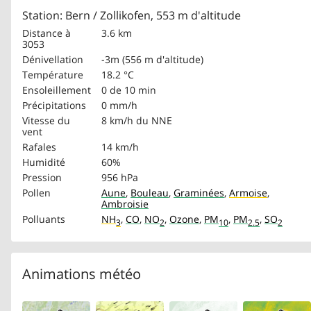
Station: Bern / Zollikofen, 553 m d'altitude
Distance à
3.6 km
3053
Dénivellation
-3m (556 m d'altitude)
Température
18.2 °C
Ensoleillement
0 de 10 min
Précipitations
0 mm/h
Vitesse du
8 km/h
du NNE
vent
Rafales
14 km/h
Humidité
60%
Pression
956 hPa
Pollen
Aune
,
Bouleau
,
Graminées
,
Armoise
,
Ambroisie
Polluants
NH
,
CO
,
NO
,
Ozone
,
PM
,
PM
,
SO
3
2
10
2.5
2
Animations météo