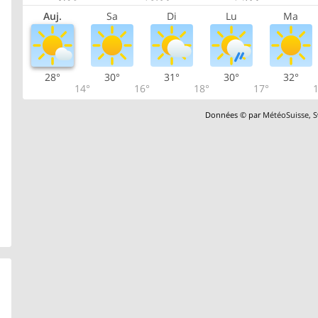
Auj.
Sa
Di
Lu
Ma
28°
30°
31°
30°
32°
14°
16°
18°
17°
1
Données © par
MétéoSuisse
,
S