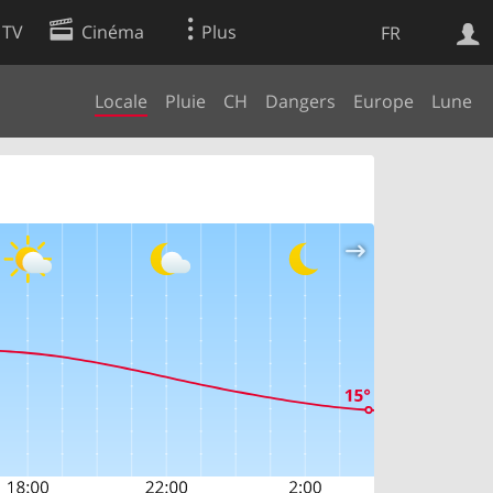
 TV
Cinéma
Plus
FR
Locale
Pluie
CH
Dangers
Europe
Lune
es
Web
Apps