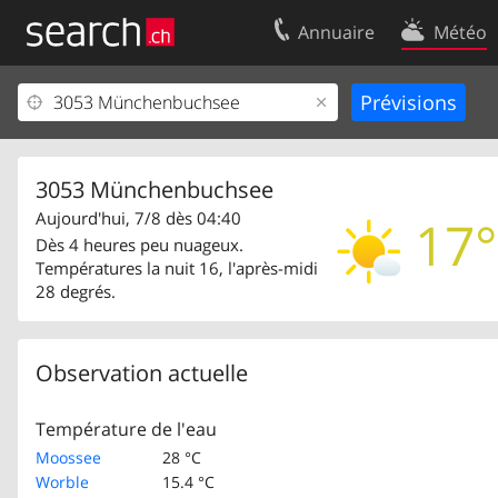
Annuaire
Météo
Votre inscription
Contact
Centre clients
Conditions d’
Mentions Légales
Protection 
3053 Münchenbuchsee
Aujourd'hui, 7/8 dès 04:40
17°
Dès 4 heures peu nuageux.
Températures la nuit 16, l'après-midi
28 degrés.
Observation actuelle
Température de l'eau
Moossee
28 °C
Worble
15.4 °C