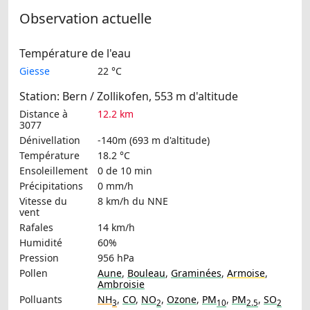
Observation actuelle
Température de l'eau
Giesse
22 °C
Station: Bern / Zollikofen, 553 m d'altitude
Distance à
12.2 km
3077
Dénivellation
-140m (693 m d'altitude)
Température
18.2 °C
Ensoleillement
0 de 10 min
Précipitations
0 mm/h
Vitesse du
8 km/h
du NNE
vent
Rafales
14 km/h
Humidité
60%
Pression
956 hPa
Pollen
Aune
,
Bouleau
,
Graminées
,
Armoise
,
Ambroisie
Polluants
NH
,
CO
,
NO
,
Ozone
,
PM
,
PM
,
SO
3
2
10
2.5
2