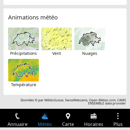
Animations météo
Précipitations
Vent
Nuages
Température
Données © par
MétéoSuisse
,
SwissWebcams
,
Open-Meteo.com
,
CAMS
ENSEMBLE data provider
Annuaire
Météo
Carte
Horaires
Plus