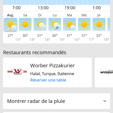
Auj.
Sa
Di
Lu
Ma
Me
Je
27°
30°
31°
30°
31°
31°
32°
3
15°
18°
18°
18°
16°
17°
18°
Restaurants recommandés
Worber Pizzakurier
Halal, Turque, Italienne
Réserver une table
Montrer radar de la pluie