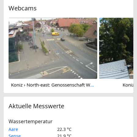
Webcams
Koniz › North-east: Genossenschaft Wohnraum Köniz - Bläuackerplatz
Koniz:
Aktuelle Messwerte
Wassertemperatur
Aare
22.3 °C
Sense
21.9 °C