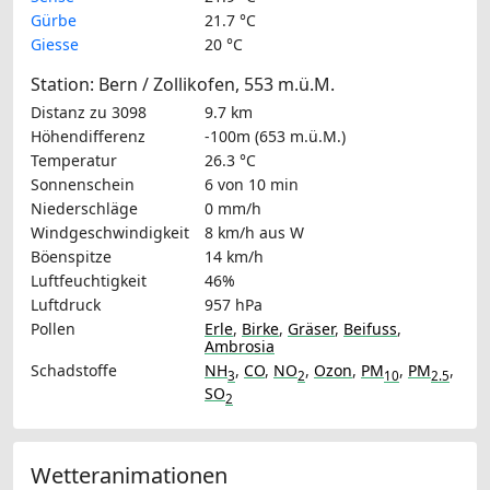
Gürbe
21.7 °C
Giesse
20 °C
Station: Bern / Zollikofen, 553 m.ü.M.
Distanz zu 3098
9.7 km
Höhendifferenz
-100m (653 m.ü.M.)
Temperatur
26.3 °C
Sonnenschein
6 von 10 min
Niederschläge
0 mm/h
Windgeschwindigkeit
8 km/h
aus W
Böenspitze
14 km/h
Luftfeuchtigkeit
46%
Luftdruck
957 hPa
Pollen
Erle
,
Birke
,
Gräser
,
Beifuss
,
Ambrosia
Schadstoffe
NH
,
CO
,
NO
,
Ozon
,
PM
,
PM
,
3
2
10
2.5
SO
2
Wetteranimationen