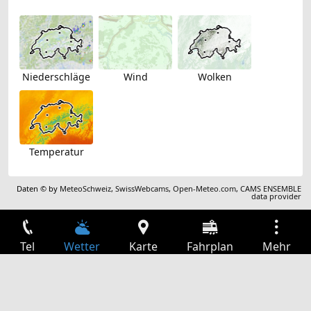
Niederschläge
Wind
Wolken
Temperatur
Daten © by
MeteoSchweiz
,
SwissWebcams
,
Open-Meteo.com
,
CAMS ENSEMBLE
data provider
Tel
Wetter
Karte
Fahrplan
Mehr
Anmelden