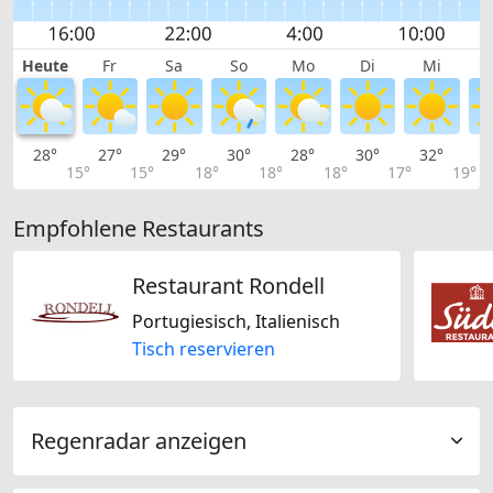
Heute
Fr
Sa
So
Mo
Di
Mi
28°
27°
29°
30°
28°
30°
32°
3
15°
15°
18°
18°
18°
17°
19°
Empfohlene Restaurants
Restaurant Rondell
Portugiesisch, Italienisch
Tisch reservieren
Regenradar anzeigen