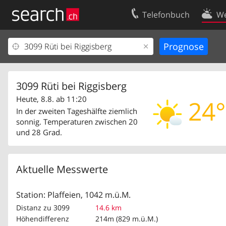
Telefonbuch
We
Ihr Eintrag
Kontakt
Kundencenter Geschäftskunden
Nutzungsbed
Impressum
Datenschutze
3099 Rüti bei Riggisberg
Heute, 8.8. ab 11:20
24°
In der zweiten Tageshälfte ziemlich
sonnig. Temperaturen zwischen 20
und 28 Grad.
Aktuelle Messwerte
Station: Plaffeien, 1042 m.ü.M.
Distanz zu 3099
14.6 km
Höhendifferenz
214m (829 m.ü.M.)