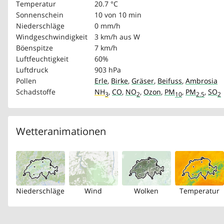
Temperatur
20.7 °C
Sonnenschein
10 von 10 min
Niederschläge
0 mm/h
Windgeschwindigkeit
3 km/h
aus W
Böenspitze
7 km/h
Luftfeuchtigkeit
60%
Luftdruck
903 hPa
Pollen
Erle
,
Birke
,
Gräser
,
Beifuss
,
Ambrosia
Schadstoffe
NH
,
CO
,
NO
,
Ozon
,
PM
,
PM
,
SO
3
2
10
2.5
2
Wetteranimationen
Niederschläge
Wind
Wolken
Temperatur