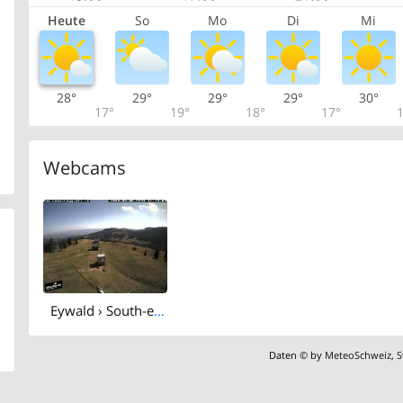
Heute
So
Mo
Di
Mi
28°
29°
29°
29°
30°
17°
19°
18°
17°
1
Webcams
Eywald › South-east: Skilift Rüschegg
Daten © by
MeteoSchweiz
,
S