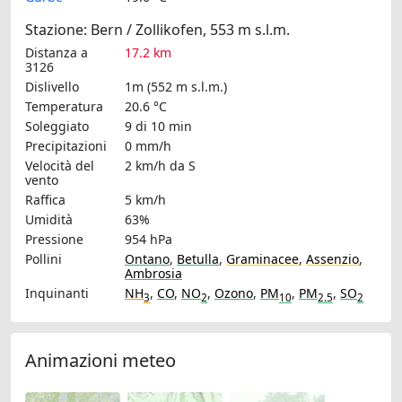
Stazione: Bern / Zollikofen, 553 m s.l.m.
Distanza a
17.2 km
3126
Dislivello
1m (552 m s.l.m.)
Temperatura
20.6 °C
Soleggiato
9 di 10 min
Precipitazioni
0 mm/h
Velocità del
2 km/h
da S
vento
Raffica
5 km/h
Umidità
63%
Pressione
954 hPa
Pollini
Ontano
,
Betulla
,
Graminacee
,
Assenzio
,
Ambrosia
Inquinanti
NH
,
CO
,
NO
,
Ozono
,
PM
,
PM
,
SO
3
2
10
2.5
2
Animazioni meteo