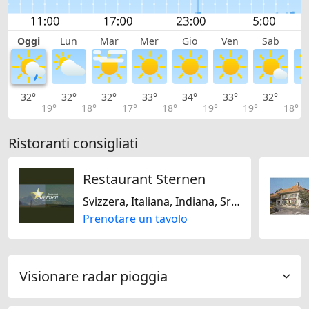
Oggi
Lun
Mar
Mer
Gio
Ven
Sab
D
32°
32°
32°
33°
34°
33°
32°
3
19°
18°
17°
18°
19°
19°
18°
Ristoranti consigliati
Restaurant Sternen
Svizzera, Italiana, Indiana, Sri Lanka, Piatti biologici, Senza glutine
Prenotare un tavolo
Visionare radar pioggia