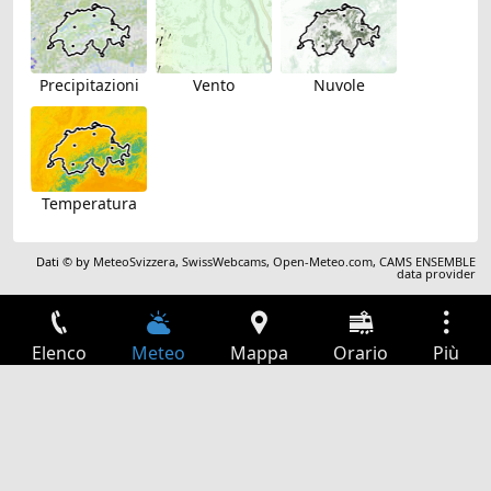
Precipitazioni
Vento
Nuvole
Temperatura
Dati © by
MeteoSvizzera
,
SwissWebcams
,
Open-Meteo.com
,
CAMS ENSEMBLE
data provider
Elenco
Meteo
Mappa
Orario
Più
Accesso
Servizi