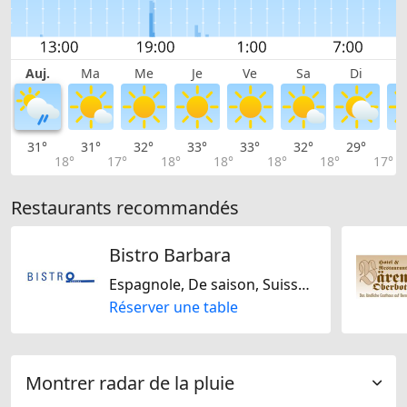
Auj.
Ma
Me
Je
Ve
Sa
Di
31°
31°
32°
33°
33°
32°
29°
2
18°
17°
18°
18°
18°
18°
17°
Restaurants recommandés
Bistro Barbara
Espagnole, De saison, Suisse, Italienne, Régionale
Réserver une table
Montrer radar de la pluie