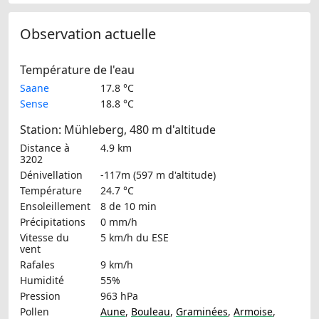
Observation actuelle
Température de l'eau
Saane
17.8 °C
Sense
18.8 °C
Station: Mühleberg, 480 m d'altitude
Distance à
4.9 km
3202
Dénivellation
-117m (597 m d'altitude)
Température
24.7 °C
Ensoleillement
8 de 10 min
Précipitations
0 mm/h
Vitesse du
5 km/h
du ESE
vent
Rafales
9 km/h
Humidité
55%
Pression
963 hPa
Pollen
Aune
,
Bouleau
,
Graminées
,
Armoise
,