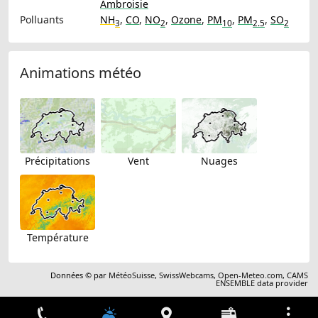
Ambroisie
Polluants
NH
,
CO
,
NO
,
Ozone
,
PM
,
PM
,
SO
3
2
10
2.5
2
Animations météo
Précipitations
Vent
Nuages
Température
Données © par
MétéoSuisse
,
SwissWebcams
,
Open-Meteo.com
,
CAMS
ENSEMBLE data provider