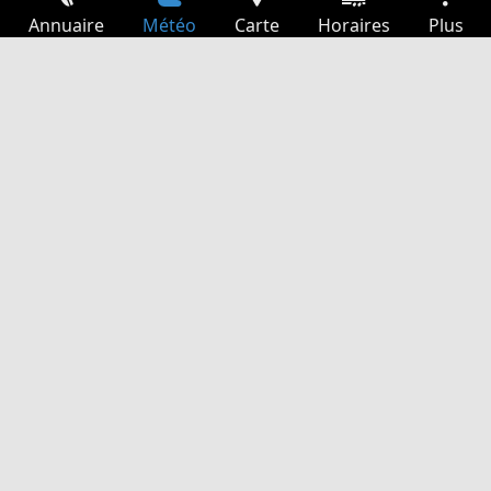
Annuaire
Météo
Carte
Horaires
Plus
Connexion
Services
Départs
Loisir
Guide TV
Cinéma
Recherche Web
App