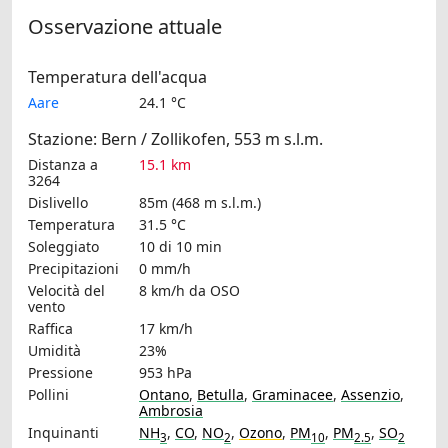
Osservazione attuale
Temperatura dell'acqua
Aare
24.1 °C
Stazione: Bern / Zollikofen, 553 m s.l.m.
Distanza a
15.1 km
3264
Dislivello
85m (468 m s.l.m.)
Temperatura
31.5 °C
Soleggiato
10 di 10 min
Precipitazioni
0 mm/h
Velocità del
8 km/h
da OSO
vento
Raffica
17 km/h
Umidità
23%
Pressione
953 hPa
Pollini
Ontano
,
Betulla
,
Graminacee
,
Assenzio
,
Ambrosia
Inquinanti
NH
,
CO
,
NO
,
Ozono
,
PM
,
PM
,
SO
3
2
10
2.5
2