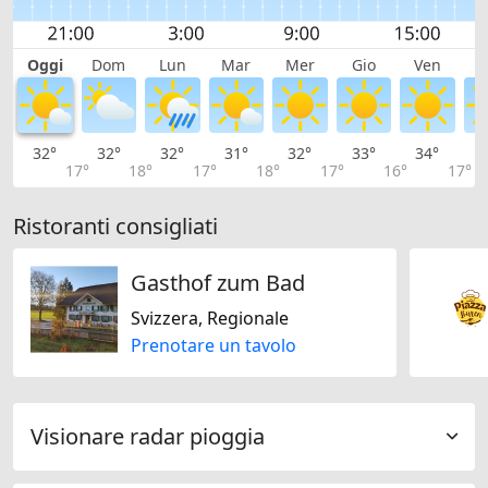
Oggi
Dom
Lun
Mar
Mer
Gio
Ven
S
32°
32°
32°
31°
32°
33°
34°
3
17°
18°
17°
18°
17°
16°
17°
Ristoranti consigliati
Gasthof zum Bad
Svizzera, Regionale
Prenotare un tavolo
Visionare radar pioggia