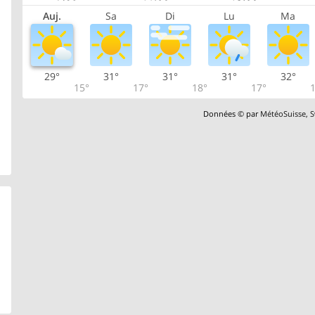
Auj.
Sa
Di
Lu
Ma
29°
31°
31°
31°
32°
15°
17°
18°
17°
1
Données © par
MétéoSuisse
,
S