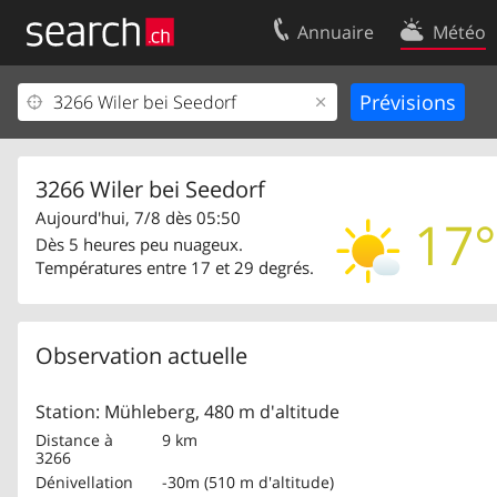
Annuaire
Météo
Votre inscription
Contact
Centre clients
Conditions d’
Mentions Légales
Protection 
3266 Wiler bei Seedorf
Aujourd'hui, 7/8 dès 05:50
17°
Dès 5 heures peu nuageux.
Températures entre 17 et 29 degrés.
Observation actuelle
Station: Mühleberg, 480 m d'altitude
Distance à
9 km
3266
Dénivellation
-30m (510 m d'altitude)