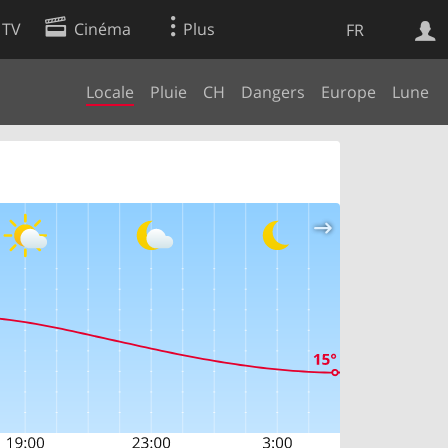
 TV
Cinéma
Plus
FR
Locale
Pluie
CH
Dangers
Europe
Lune
es
Web
Apps