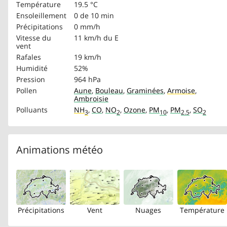
Température
19.5 °C
Ensoleillement
0 de 10 min
Précipitations
0 mm/h
Vitesse du
11 km/h
du E
vent
Rafales
19 km/h
Humidité
52%
Pression
964 hPa
Pollen
Aune
,
Bouleau
,
Graminées
,
Armoise
,
Ambroisie
Polluants
NH
,
CO
,
NO
,
Ozone
,
PM
,
PM
,
SO
3
2
10
2.5
2
Animations météo
Précipitations
Vent
Nuages
Température