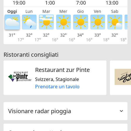
Oggi
Lun
Mar
Mer
Gio
Ven
Sab
D
31°
32°
32°
32°
34°
33°
32°
2
17°
17°
16°
16°
16°
18°
18°
Ristoranti consigliati
Restaurant zur Pinte
Svizzera, Stagionale
Prenotare un tavolo
Visionare radar pioggia