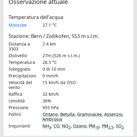
Osservazione attuale
Temperatura dell'acqua
Moossee
27.1 °C
Stazione: Bern / Zollikofen, 553 m s.l.m.
Distanza a
7.4 km
3303
Dislivello
27m (526 m s.l.m.)
Temperatura
28.5 °C
Soleggiato
0 di 10 min
Precipitazioni
0 mm/h
Velocità del
15 km/h
da OSO
vento
Raffica
32 km/h
Umidità
36%
Pressione
955 hPa
Pollini
Ontano
,
Betulla
,
Graminacee
,
Assenzio
,
Ambrosia
Inquinanti
NH
,
CO
,
NO
,
Ozono
,
PM
,
PM
,
SO
3
2
10
2.5
2