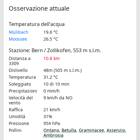
Osservazione attuale
Temperatura dell'acqua
Mülibach
19.6 °C
Moossee
26.5 °C
Stazione: Bern / Zollikofen, 553 m s.l.m.
Distanza a
10.8 km
3309
Dislivello
48m (505 m s.l.m.)
Temperatura
31.2 °C
Soleggiato
10 di 10 min
Precipitazioni
0 mm/h
Velocità del
9 km/h
da NO
vento
Raffica
21 km/h
Umidità
31%
Pressione
954 hPa
Pollini
Ontano
,
Betulla
,
Graminacee
,
Assenzio
,
Ambrosia