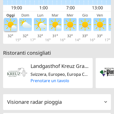
Oggi
Dom
Lun
Mar
Mer
Gio
Ven
S
32°
32°
32°
31°
32°
33°
33°
3
15°
17°
16°
16°
14°
16°
17°
Ristoranti consigliati
Landgasthof Kreuz Grafenried GmbH
Svizzera, Europeo, Europa Centrale
Prenotare un tavolo
Visionare radar pioggia