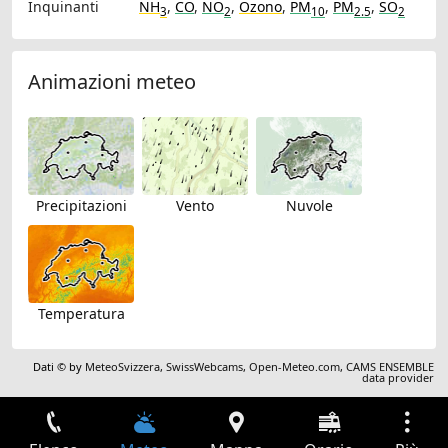
Inquinanti
NH
,
CO
,
NO
,
Ozono
,
PM
,
PM
,
SO
3
2
10
2.5
2
Animazioni meteo
Precipitazioni
Vento
Nuvole
Temperatura
Dati © by
MeteoSvizzera
,
SwissWebcams
,
Open-Meteo.com
,
CAMS ENSEMBLE
data provider