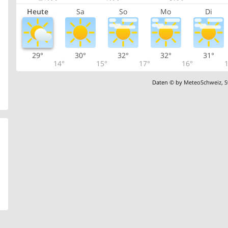
Heute
Sa
So
Mo
Di
29°
30°
32°
32°
31°
14°
15°
17°
16°
1
Daten © by
MeteoSchweiz
,
S