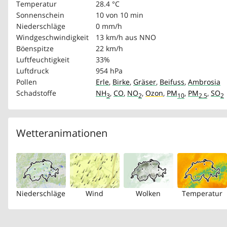
Temperatur
28.4 °C
Sonnenschein
10 von 10 min
Niederschläge
0 mm/h
Windgeschwindigkeit
13 km/h
aus NNO
Böenspitze
22 km/h
Luftfeuchtigkeit
33%
Luftdruck
954 hPa
Pollen
Erle
,
Birke
,
Gräser
,
Beifuss
,
Ambrosia
Schadstoffe
NH
,
CO
,
NO
,
Ozon
,
PM
,
PM
,
SO
3
2
10
2.5
2
Wetteranimationen
Niederschläge
Wind
Wolken
Temperatur