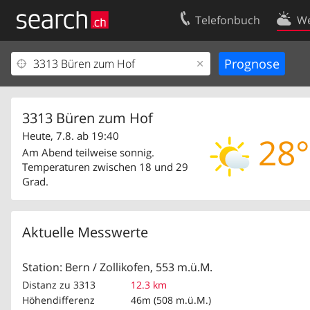
Telefonbuch
We
Ihr Eintrag
Kontakt
Kundencenter Geschäftskunden
Nutzungsbed
Impressum
Datenschutze
3313 Büren zum Hof
Heute, 7.8. ab 19:40
28°
Am Abend teilweise sonnig.
Temperaturen zwischen 18 und 29
Grad.
Aktuelle Messwerte
Station: Bern / Zollikofen, 553 m.ü.M.
Distanz zu 3313
12.3 km
Höhendifferenz
46m (508 m.ü.M.)