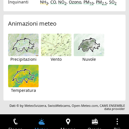
Inquinanti
NH
,
CO
,
NO
,
Ozono
,
PM
,
PM
,
SO
3
2
10
2.5
2
Animazioni meteo
Precipitazioni
Vento
Nuvole
Temperatura
Dati © by
MeteoSvizzera
,
SwissWebcams
,
Open-Meteo.com
,
CAMS ENSEMBLE
data provider