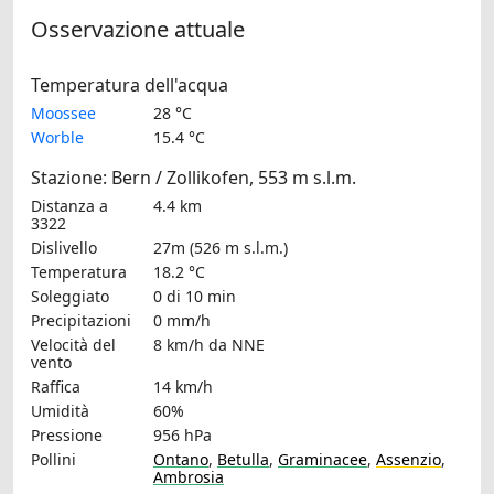
Osservazione attuale
Temperatura dell'acqua
Moossee
28 °C
Worble
15.4 °C
Stazione: Bern / Zollikofen, 553 m s.l.m.
Distanza a
4.4 km
3322
Dislivello
27m (526 m s.l.m.)
Temperatura
18.2 °C
Soleggiato
0 di 10 min
Precipitazioni
0 mm/h
Velocità del
8 km/h
da NNE
vento
Raffica
14 km/h
Umidità
60%
Pressione
956 hPa
Pollini
Ontano
,
Betulla
,
Graminacee
,
Assenzio
,
Ambrosia