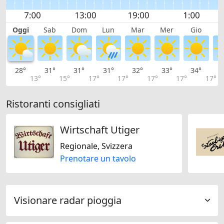
Oggi
Sab
Dom
Lun
Mar
Mer
Gio
V
28°
31°
31°
31°
32°
33°
34°
3
13°
15°
17°
17°
17°
17°
17°
Ristoranti consigliati
Wirtschaft Utiger
Regionale, Svizzera
Prenotare un tavolo
Visionare radar pioggia