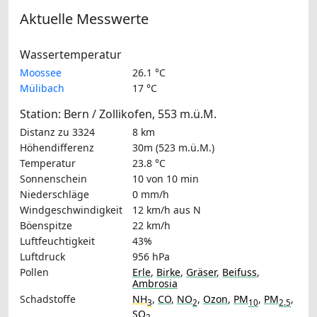
Aktuelle Messwerte
Wassertemperatur
Moossee
26.1 °C
Mülibach
17 °C
Station: Bern / Zollikofen, 553 m.ü.M.
Distanz zu 3324
8 km
Höhendifferenz
30m (523 m.ü.M.)
Temperatur
23.8 °C
Sonnenschein
10 von 10 min
Niederschläge
0 mm/h
Windgeschwindigkeit
12 km/h
aus N
Böenspitze
22 km/h
Luftfeuchtigkeit
43%
Luftdruck
956 hPa
Pollen
Erle
,
Birke
,
Gräser
,
Beifuss
,
Ambrosia
Schadstoffe
NH
,
CO
,
NO
,
Ozon
,
PM
,
PM
,
3
2
10
2.5
SO