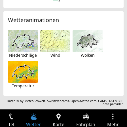
2
Wetteranimationen
Niederschläge
Wind
Wolken
Temperatur
Daten © by
MeteoSchweiz
,
SwissWebcams
,
Open-Meteo.com
,
CAMS ENSEMBLE
data provider
Tel
Wetter
Karte
Fahrplan
Mehr