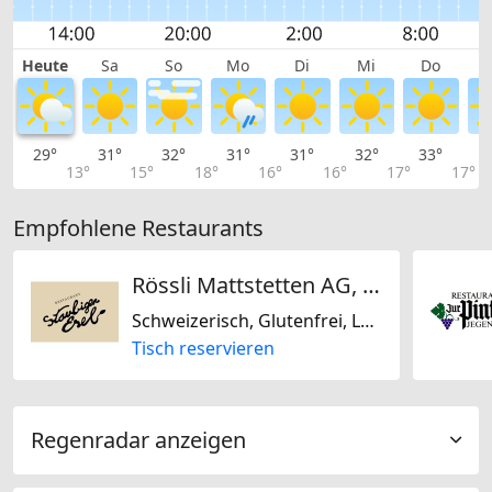
Heute
Sa
So
Mo
Di
Mi
Do
29°
31°
32°
31°
31°
32°
33°
3
13°
15°
18°
16°
16°
17°
17°
Empfohlene Restaurants
Rössli Mattstetten AG, zum staubigen Esel
Schweizerisch, Glutenfrei, Laktosefrei
Tisch reservieren
Regenradar anzeigen