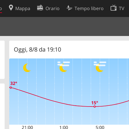
o
Mappa
Orario
Tempo libero
TV
Politica sui cookie
so
Preferenze cookie
 dati
Sviluppatori
Oggi, 8/8 da 19:10