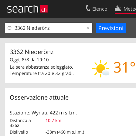
Elenco
Mete
Il vostro profolio
Contatti
Area clienti
Condizioni d’u
Informazioni Legali
Protezione dei
3362 Niederönz
Oggi, 8/8 da 19:10
31°
La sera abbastanza soleggiato.
Temperature tra 20 e 32 gradi.
Osservazione attuale
Stazione: Wynau, 422 m s.l.m.
Distanza a
10.7 km
3362
Dislivello
-38m (460 m s.l.m.)