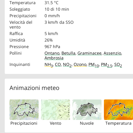
Temperatura
31.5 °C
Soleggiato
10 di 10 min
Precipitazioni
0 mm/h
Velocità del
3 km/h
da SSO
vento
Raffica
5 km/h
Umidità
26%
Pressione
967 hPa
Pollini
Ontano
,
Betulla
,
Graminacee
,
Assenzio
,
Ambrosia
Inquinanti
NH
,
CO
,
NO
,
Ozono
,
PM
,
PM
,
SO
3
2
10
2.5
2
Animazioni meteo
Precipitazioni
Vento
Nuvole
Temperatura