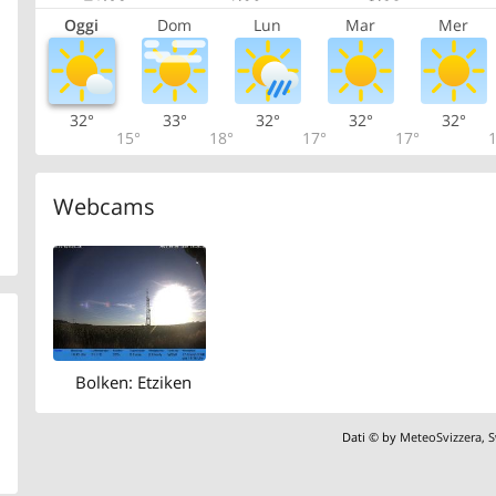
Oggi
Dom
Lun
Mar
Mer
32°
33°
32°
32°
32°
15°
18°
17°
17°
1
Webcams
Bolken: Etziken
Dati © by
MeteoSvizzera
,
S