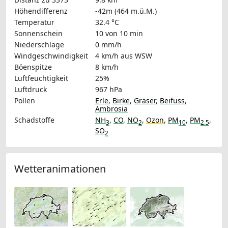
Höhendifferenz
-42m (464 m.ü.M.)
Temperatur
32.4 °C
Sonnenschein
10 von 10 min
Niederschläge
0 mm/h
Windgeschwindigkeit
4 km/h
aus WSW
Böenspitze
8 km/h
Luftfeuchtigkeit
25%
Luftdruck
967 hPa
Pollen
Erle
,
Birke
,
Gräser
,
Beifuss
,
Ambrosia
Schadstoffe
NH
,
CO
,
NO
,
Ozon
,
PM
,
PM
,
3
2
10
2.5
SO
2
Wetteranimationen