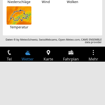
Niederschläge
Wind
Wolken
Temperatur
Daten © by
MeteoSchweiz
,
SwissWebcams
,
Open-Meteo.com
,
CAMS ENSEMBLE
data provider
Tel
Wetter
Karte
Fahrplan
Mehr
Anmelden
Dienste
Abfahrtstabelle
Freizeit