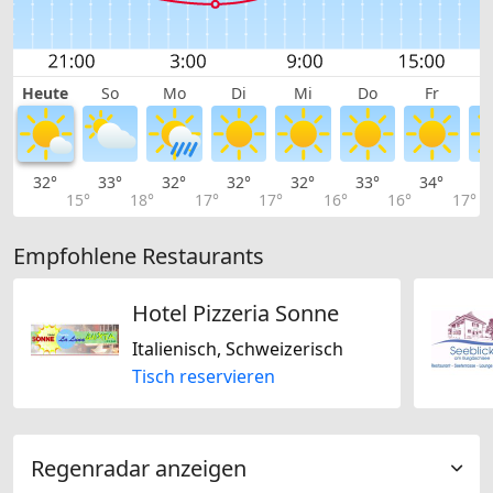
Heute
So
Mo
Di
Mi
Do
Fr
32°
33°
32°
32°
32°
33°
34°
3
15°
18°
17°
17°
16°
16°
17°
Empfohlene Restaurants
Hotel Pizzeria Sonne
Italienisch, Schweizerisch
Tisch reservieren
Regenradar anzeigen