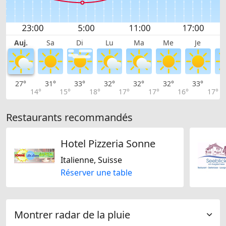
Auj.
Sa
Di
Lu
Ma
Me
Je
27°
31°
33°
32°
32°
32°
33°
3
14°
15°
18°
17°
17°
16°
17°
Restaurants recommandés
Hotel Pizzeria Sonne
Italienne, Suisse
Réserver une table
Montrer radar de la pluie