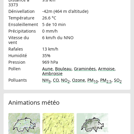
3373
Dénivellation
-42m (464 m d'altitude)
Température
26.6 °C
Ensoleillement
5 de 10 min
Précipitations
0 mm/h
Vitesse du
6 km/h
du NNO
vent
Rafales
13 km/h
Humidité
35%
Pression
969 hPa
Pollen
Aune
,
Bouleau
,
Graminées
,
Armoise
,
Ambroisie
Polluants
NH
,
CO
,
NO
,
Ozone
,
PM
,
PM
,
SO
3
2
10
2.5
2
Animations météo