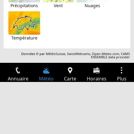
Précipitations
Vent
Nuages
Température
Données © par
MétéoSuisse
,
SwissWebcams
,
Open-Meteo.com
,
CAMS
ENSEMBLE data provider
Annuaire
Météo
Carte
Horaires
Plus
Connexion
Services
Départs