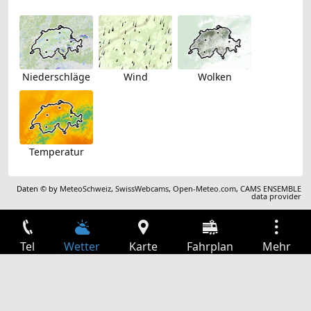
Niederschläge
Wind
Wolken
Temperatur
Daten © by
MeteoSchweiz
,
SwissWebcams
,
Open-Meteo.com
,
CAMS ENSEMBLE
data provider
Tel
Wetter
Karte
Fahrplan
Mehr
Anmelden