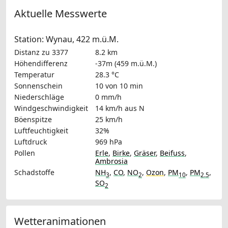
Aktuelle Messwerte
Station: Wynau, 422 m.ü.M.
Distanz zu 3377
8.2 km
Höhendifferenz
-37m (459 m.ü.M.)
Temperatur
28.3 °C
Sonnenschein
10 von 10 min
Niederschläge
0 mm/h
Windgeschwindigkeit
14 km/h
aus N
Böenspitze
25 km/h
Luftfeuchtigkeit
32%
Luftdruck
969 hPa
Pollen
Erle
,
Birke
,
Gräser
,
Beifuss
,
Ambrosia
Schadstoffe
NH
,
CO
,
NO
,
Ozon
,
PM
,
PM
,
3
2
10
2.5
SO
2
Wetteranimationen