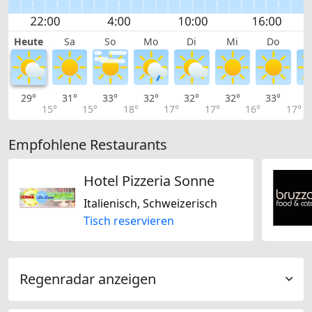
Heute
Sa
So
Mo
Di
Mi
Do
29°
31°
33°
32°
32°
32°
33°
3
15°
15°
18°
17°
17°
16°
17°
Empfohlene Restaurants
Hotel Pizzeria Sonne
Italienisch, Schweizerisch
Tisch reservieren
Regenradar anzeigen