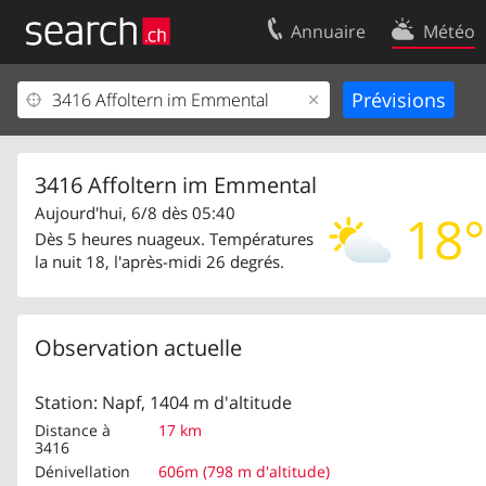
Annuaire
Météo
Votre inscription
Contact
Centre clients
Conditions d’
Mentions Légales
Protection 
3416 Affoltern im Emmental
Aujourd'hui, 6/8 dès 05:40
18°
Dès 5 heures nuageux. Températures
la nuit 18, l'après-midi 26 degrés.
Observation actuelle
Station: Napf, 1404 m d'altitude
Distance à
17 km
3416
Dénivellation
606m (798 m d'altitude)