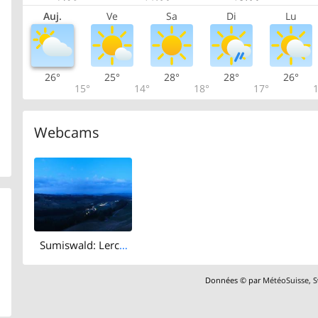
Auj.
Ve
Sa
Di
Lu
26°
25°
28°
28°
26°
15°
14°
18°
17°
1
Webcams
Sumiswald: Lerchenberg
Données © par
MétéoSuisse
,
S