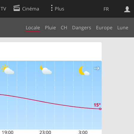
 TV
Cinéma
Plus
FR
Locale
Pluie
CH
Dangers
Europe
Lune
es
Web
Apps