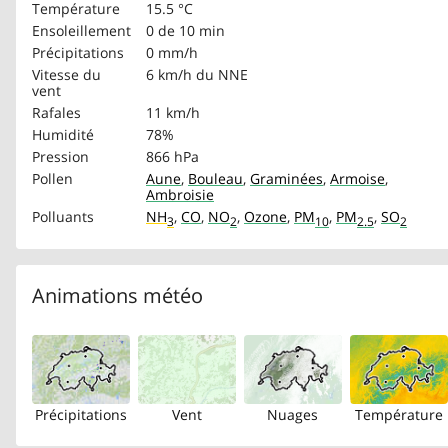
Température
15.5 °C
Ensoleillement
0 de 10 min
Précipitations
0 mm/h
Vitesse du
6 km/h
du NNE
vent
Rafales
11 km/h
Humidité
78%
Pression
866 hPa
Pollen
Aune
,
Bouleau
,
Graminées
,
Armoise
,
Ambroisie
Polluants
NH
,
CO
,
NO
,
Ozone
,
PM
,
PM
,
SO
3
2
10
2.5
2
Animations météo
Précipitations
Vent
Nuages
Température