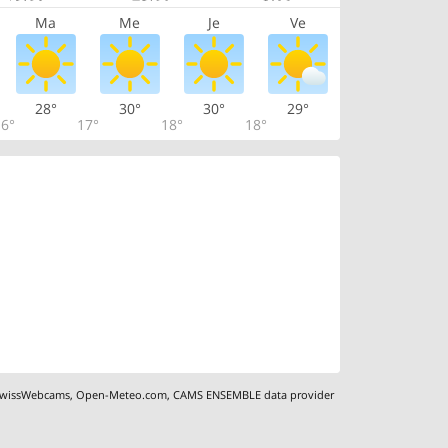
Ma
Me
Je
Ve
28°
30°
30°
29°
6°
17°
18°
18°
wissWebcams
,
Open-Meteo.com
,
CAMS ENSEMBLE data provider