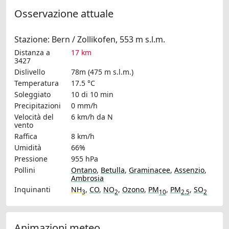
Osservazione attuale
Stazione: Bern / Zollikofen, 553 m s.l.m.
Distanza a
17 km
3427
Dislivello
78m (475 m s.l.m.)
Temperatura
17.5 °C
Soleggiato
10 di 10 min
Precipitazioni
0 mm/h
Velocità del
6 km/h
da N
vento
Raffica
8 km/h
Umidità
66%
Pressione
955 hPa
Pollini
Ontano
,
Betulla
,
Graminacee
,
Assenzio
,
Ambrosia
Inquinanti
NH
,
CO
,
NO
,
Ozono
,
PM
,
PM
,
SO
3
2
10
2.5
2
Animazioni meteo