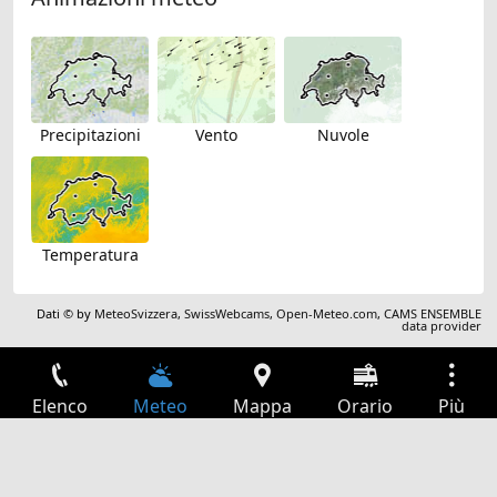
Precipitazioni
Vento
Nuvole
Temperatura
Dati © by
MeteoSvizzera
,
SwissWebcams
,
Open-Meteo.com
,
CAMS ENSEMBLE
data provider
Elenco
Meteo
Mappa
Orario
Più
Accesso