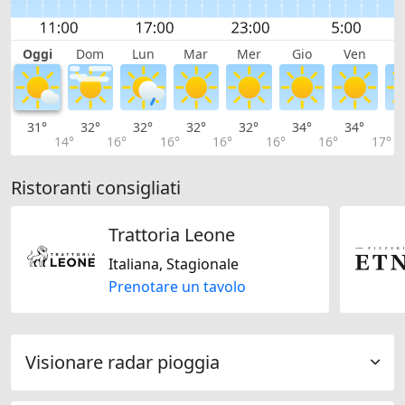
Oggi
Dom
Lun
Mar
Mer
Gio
Ven
S
31°
32°
32°
32°
32°
34°
34°
3
14°
16°
16°
16°
16°
16°
17°
Ristoranti consigliati
Trattoria Leone
Italiana, Stagionale
Prenotare un tavolo
Visionare radar pioggia