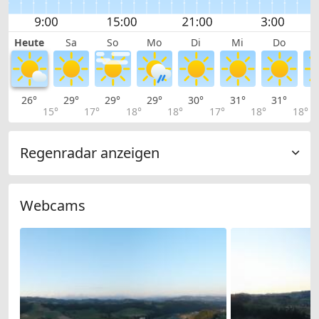
Heute
Sa
So
Mo
Di
Mi
Do
26°
29°
29°
29°
30°
31°
31°
3
15°
17°
18°
18°
17°
18°
18°
Regenradar anzeigen
Webcams