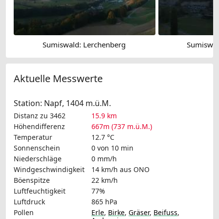
Sumiswald: Lerchenberg
Sumiswal
Aktuelle Messwerte
Station: Napf, 1404 m.ü.M.
Distanz zu 3462
15.9 km
Höhendifferenz
667m (737 m.ü.M.)
Temperatur
12.7 °C
Sonnenschein
0 von 10 min
Niederschläge
0 mm/h
Windgeschwindigkeit
14 km/h
aus ONO
Böenspitze
22 km/h
Luftfeuchtigkeit
77%
Luftdruck
865 hPa
Pollen
Erle
,
Birke
,
Gräser
,
Beifuss
,