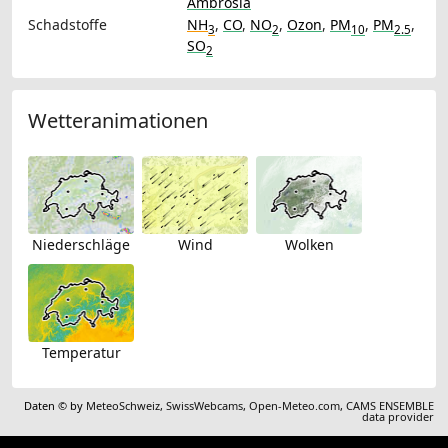
Ambrosia
Schadstoffe
NH
,
CO
,
NO
,
Ozon
,
PM
,
PM
,
3
2
10
2.5
SO
2
Wetteranimationen
Niederschläge
Wind
Wolken
Temperatur
Daten © by
MeteoSchweiz
,
SwissWebcams
,
Open-Meteo.com
,
CAMS ENSEMBLE
data provider