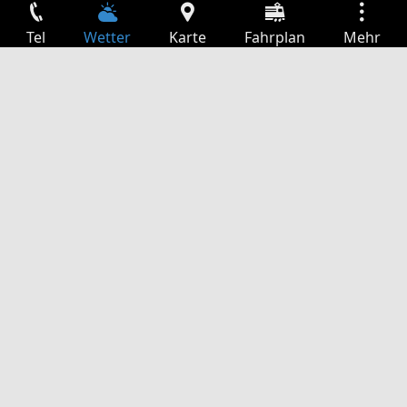
Tel
Wetter
Karte
Fahrplan
Mehr
Anmelden
Dienste
Abfahrtstabelle
Freizeit
TV-Programm
Kinoprogramm
Websuche
App