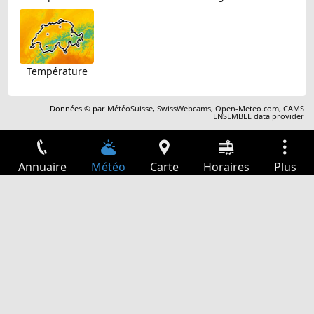
Température
Données © par
MétéoSuisse
,
SwissWebcams
,
Open-Meteo.com
,
CAMS
ENSEMBLE data provider
Annuaire
Météo
Carte
Horaires
Plus
Connexion
Services
Départs
Loisir