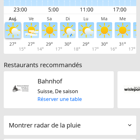
Auj.
Ve
Sa
Di
Lu
Ma
Me
27°
27°
29°
30°
29°
30°
31°
3
15°
14°
17°
18°
17°
16°
17°
Restaurants recommandés
Bahnhof
Suisse, De saison
Réserver une table
Montrer radar de la pluie