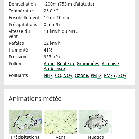
Dénivellation
-200m (753 m d'altitude)
Température
26.8 °C
Ensoleillement
10 de 10 min
Précipitations
0 mm/h
Vitesse du
11 km/h
du NNO
vent
Rafales
22 km/h
Humidité
41%
Pression
955 hPa
Pollen
Aune
,
Bouleau
,
Graminées
,
Armoise
,
Ambroisie
Polluants
NH
,
CO
,
NO
,
Ozone
,
PM
,
PM
,
SO
3
2
10
2.5
2
Animations météo
Précipitations
Vent
Nuages